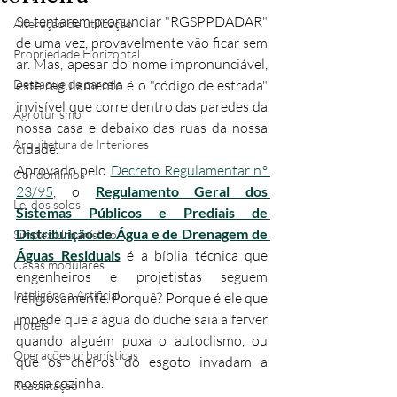
Se tentarem pronunciar "RGSPPDADAR" 
Alteração de utilização
de uma vez, provavelmente vão ficar sem 
Propriedade Horizontal
ar. Mas, apesar do nome impronunciável, 
Destaque de parcela
este regulamento é o "código de estrada" 
invisível que corre dentro das paredes da 
Agroturismo
nossa casa e debaixo das ruas da nossa 
Arquitetura de Interiores
cidade.
Aprovado pelo 
Decreto Regulamentar n.º 
Condomínios
23/95
, o 
Regulamento Geral dos 
Lei dos solos
Sistemas Públicos e Prediais de 
Distribuição de Água e de Drenagem de 
Simplex Urbanístico
Águas Residuais
 é a bíblia técnica que 
Casas modulares
engenheiros e projetistas seguem 
Inteligência Artificial
religiosamente. Porquê? Porque é ele que 
impede que a água do duche saia a ferver 
Hotéis
quando alguém puxa o autoclismo, ou 
Operações urbanísticas
que os cheiros do esgoto invadam a 
nossa cozinha.
Reabilitação