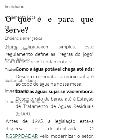
Imobiliário
Alojamento Local
O que é e para que 
Obras
serve?
Eficiência energética
Numa linguagem simples, este 
Acessibilidades
regulamento define as "regras do jogo" 
Remodelação
para duas coisas fundamentais:
Como a água potável chega até nós:
Turismo
Desde o reservatório municipal até 
Sustentabilidade
ao copo de água na nossa mesa.
Investimento
Como as águas sujas se vão embora:
Desde o ralo da banca até à Estação 
Tributação Imobiliária
de Tratamento de Águas Residuais 
(ETAR).
Antes de 1995, a legislação estava 
dispersa e desatualizada. O 
RGSPPDADAR
 veio modernizar o setor, 