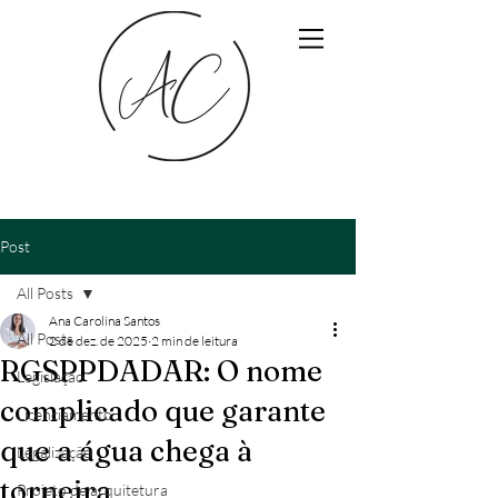
Post
All Posts
Ana Carolina Santos
All Posts
2 de dez. de 2025
2 min de leitura
RGSPPDADAR: O nome
Legislação
complicado que garante
Licenciamento
que a água chega à
Legalização
torneira
Projeto de arquitetura