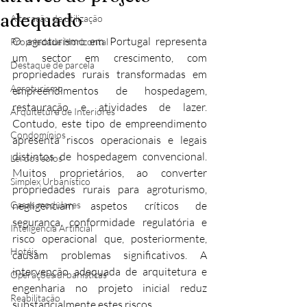
adequado
Alteração de utilização
O agroturismo em Portugal representa 
Propriedade Horizontal
um sector em crescimento, com 
Destaque de parcela
propriedades rurais transformadas em 
Agroturismo
empreendimentos de hospedagem, 
restauração e atividades de lazer. 
Arquitetura de Interiores
Contudo, este tipo de empreendimento 
Condomínios
apresenta riscos operacionais e legais 
distintos de hospedagem convencional. 
Lei dos solos
Muitos proprietários, ao converter 
Simplex Urbanístico
propriedades rurais para agroturismo, 
Casas modulares
negligenciam aspetos críticos de 
segurança, conformidade regulatória e 
Inteligência Artificial
risco operacional que, posteriormente, 
Hotéis
causam problemas significativos. A 
intervenção adequada de arquitetura e 
Operações urbanísticas
engenharia no projeto inicial reduz 
Reabilitação
substancialmente estes riscos.