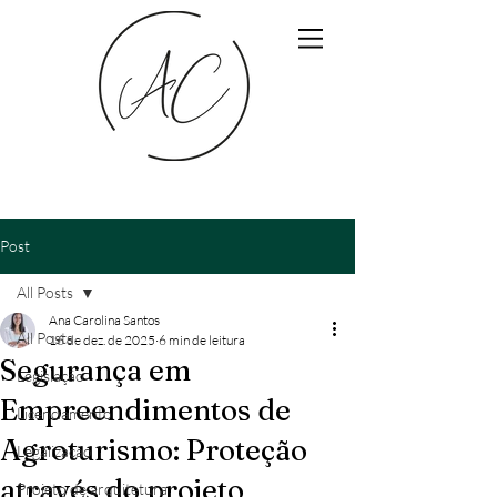
Post
All Posts
Ana Carolina Santos
All Posts
16 de dez. de 2025
6 min de leitura
Segurança em
Legislação
Empreendimentos de
Licenciamento
Agroturismo: Proteção
Legalização
através do projeto
Projeto de arquitetura