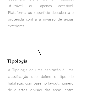
utilizável ou apenas acessível.
Plataforma ou superfície descoberta e
protegida contra a invasão de águas
exteriores.
Tipologia
A Tipologia de uma habitação é uma
classificação que define o tipo de
habitação com base no layout, número
de quartos, divisão das áreas, entre
outros fatores. Por exemplo, T3
significa: "T" de tipologia e "3" o número