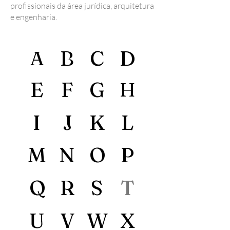
profissionais da área jurídica, arquitetura
e engenharia.
B
C
D
A
E
F
G
H
I
J
K
L
M
N
O
P
Q
R
S
T
U
V
W
X