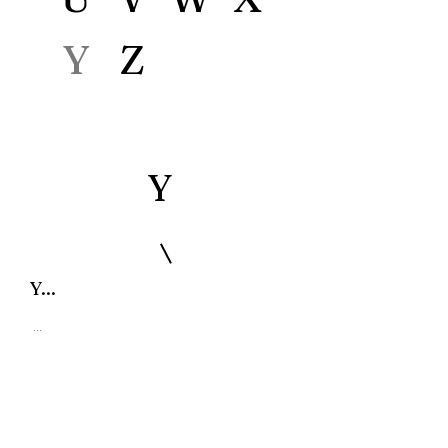
Y
Z
Y
Y...
...