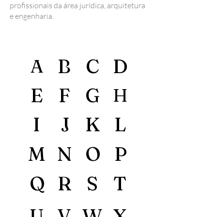
profissionais da área jurídica, arquitetura
e engenharia.
B
C
D
A
E
F
G
H
I
J
K
L
M
N
O
P
Q
R
S
T
U
V
W
X