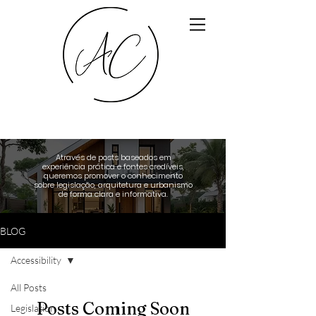
Através de posts baseados em
experiência prática e fontes credíveis,
queremos promover o conhecimento
sobre legislação, arquitetura e urbanismo
de forma clara e informativa.
BLOG
Accessibility
All Posts
Posts Coming Soon
Legislation