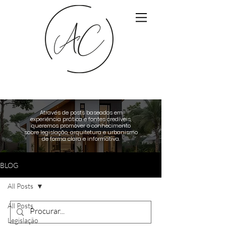
Através de posts baseados em
experiência prática e fontes credíveis,
queremos promover o conhecimento
sobre legislação, arquitetura e urbanismo
de forma clara e informativa.
BLOG
All Posts
All Posts
Legislação