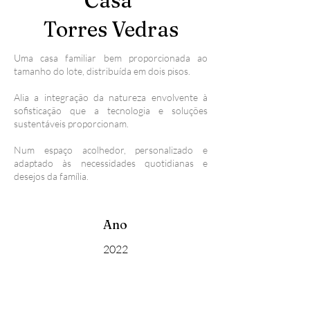
Casa
Torres Vedras
Uma casa familiar bem proporcionada ao
tamanho do lote, distribuída em dois pisos.
Alia a integração da natureza envolvente à
sofisticação que a tecnologia e soluções
sustentáveis proporcionam.
Num espaço acolhedor, personalizado e
adaptado às necessidades quotidianas e
desejos da família.
Ano
2022
Estado