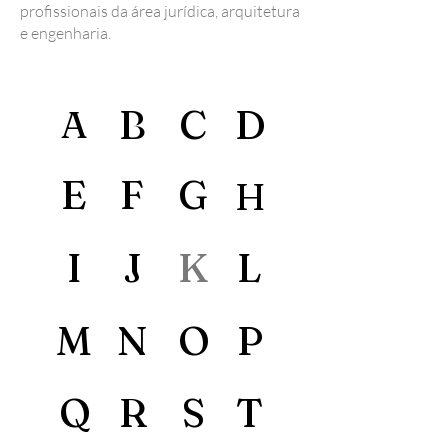
profissionais da área jurídica, arquitetura
e engenharia.
B
C
D
A
E
F
G
H
I
J
K
L
M
N
O
P
Q
R
S
T