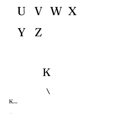
U
V
W
X
Y
Z
K
K...
...