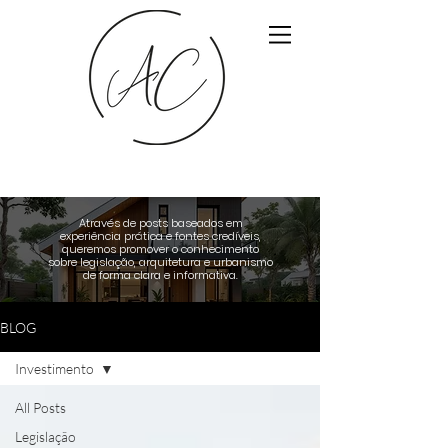
Através de posts baseados em
experiência prática e fontes credíveis,
queremos promover o conhecimento
sobre legislação, arquitetura e urbanismo
de forma clara e informativa.
BLOG
Investimento
All Posts
Legislação