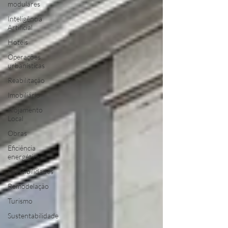
modulares
Inteligência
Artificial
Hotéis
Operações
urbanísticas
Reabilitação
Imobiliário
Alojamento
Local
Obras
Eficiência
energética
Acessibilidades
Remodelação
Turismo
Sustentabilidade