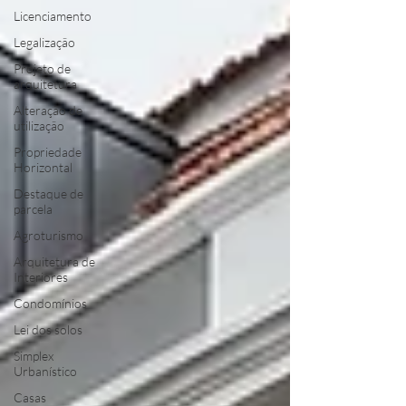
Licenciamento
Legalização
Projeto de
arquitetura
Alteração de
utilização
Propriedade
Horizontal
Destaque de
parcela
Agroturismo
Arquitetura de
Interiores
Condomínios
Lei dos solos
Simplex
Urbanístico
Casas