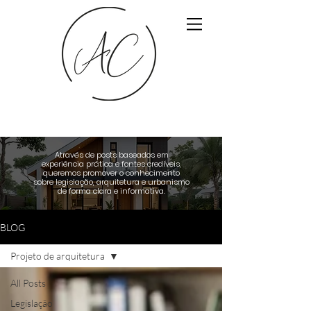
Através de posts baseados em
experiência prática e fontes credíveis,
queremos promover o conhecimento
sobre legislação, arquitetura e urbanismo
de forma clara e informativa.
BLOG
Projeto de arquitetura
All Posts
Legislação