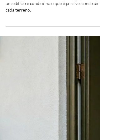
Ana Carolina Santos
15 de abr.
5 min de leitura
Projeto de arquitetura
Cércea de um edifício: o que é,
como se mede e por que
determina o que se pode
construir
Cércea: o parâmetro que define a altura máxima de
um edifício e condiciona o que é possível construir em
cada terreno.