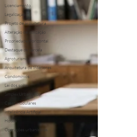
Licenciamento
Legalização
Projeto de arquitetura
Alteração de utilização
Propriedade Horizontal
Destaque de parcela
Agroturismo
Arquitetura de Interiores
Condomínios
Lei dos solos
Simplex Urbanístico
Casas modulares
Inteligência Artificial
Hotéis
Operações urbanísticas