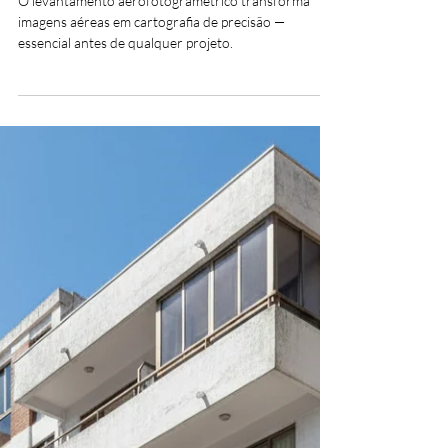
Ana Carolina Santos
22 de abr.
3 min de leitura
Projeto de arquitetura
Levantamento
Aerofotogramétrico: Uma
ferramenta decisiva nos
Projetos de Arquitetura
O levantamento aerofotogramétrico transforma
imagens aéreas em cartografia de precisão —
essencial antes de qualquer projeto.