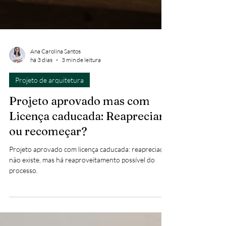
Ana Carolina Santos
há 3 dias
3 min de leitura
Projeto de arquitetura
Projeto aprovado mas com
Licença caducada: Reapreciar
ou recomeçar?
Projeto aprovado com licença caducada: reapreciação
não existe, mas há reaproveitamento possível do
processo.