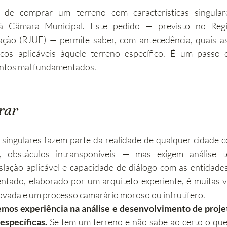
à Câmara Municipal. Este pedido — previsto no 
Reg
cação (RJUE)
 — permite saber, com antecedência, quais as
icos aplicáveis àquele terreno específico. É um passo 
entos mal fundamentados.
rar
singulares fazem parte da realidade de qualquer cidade c
obstáculos intransponíveis — mas exigem análise téc
slação aplicável e capacidade de diálogo com as entidades
tado, elaborado por um arquiteto experiente, é muitas ve
ovada e um processo camarário moroso ou infrutífero.
emos experiência na análise e desenvolvimento de proje
específicas.
 Se tem um terreno e não sabe ao certo o que 