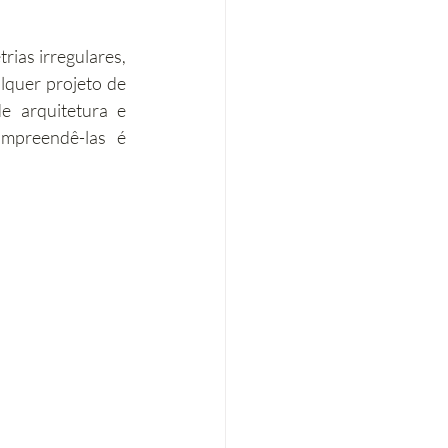
Eficiência energética
ias irregulares, 
quer projeto de 
e arquitetura e 
Tributação Imobiliária
mpreendê-las é 