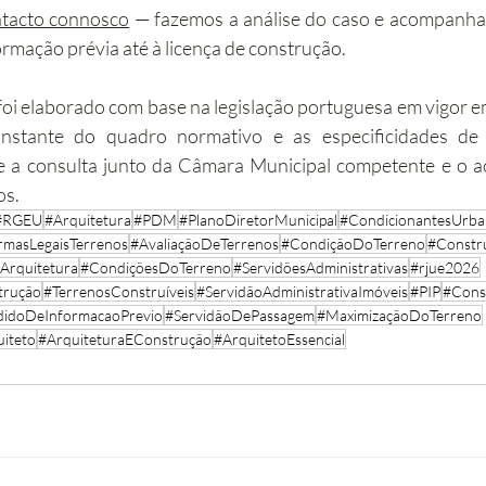
ntacto connosco
 — fazemos a análise do caso e acompanha
ormação prévia até à licença de construção.
oi elaborado com base na legislação portuguesa em vigor e
stante do quadro normativo e as especificidades de c
 a consulta junto da Câmara Municipal competente e o 
os.
#RGEU
#Arquitetura
#PDM
#PlanoDiretorMunicipal
#CondicionantesUrban
masLegaisTerrenos
#AvaliaçãoDeTerrenos
#CondiçãoDoTerreno
#Constru
Arquitetura
#CondiçõesDoTerreno
#ServidõesAdministrativas
#rjue2026
trução
#TerrenosConstruíveis
#ServidãoAdministrativaImóveis
#PIP
#Cons
didoDeInformacaoPrevio
#ServidãoDePassagem
#MaximizaçãoDoTerreno
iteto
#ArquiteturaEConstrução
#ArquitetoEssencial