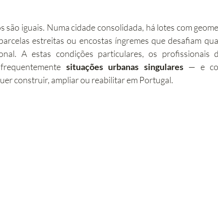
abilitação
Imobiliário
Alojamento Local
Obras
 são iguais. Numa cidade consolidada, há lotes com geometr
parcelas estreitas ou encostas íngremes que desafiam qual
nal. A estas condições particulares, os profissionais d
ção
Turismo
Sustentabilidade
Investimento
frequentemente 
situações urbanas singulares
 — e co
er construir, ampliar ou reabilitar em Portugal.