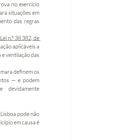
va no exercício 
ra situações em 
ento das regras 
ei n.º 38 382, de 
ação aplicáveis a 
 e ventilação das 
âmara definem os 
entos — e podem 
e devidamente 
 Lisboa pode não 
cípio em causa é 