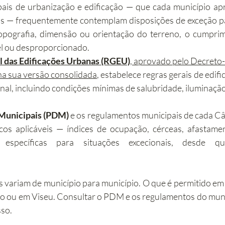
ais de urbanização e edificação — que cada município apro
s — frequentemente contemplam disposições de exceção pa
opografia, dimensão ou orientação do terreno, o cumprim
vel ou desproporcionado.
 das Edificações Urbanas (RGEU)
, aprovado pelo Decreto-L
na sua versão consolidada
, estabelece regras gerais de edific
onal, incluindo condições mínimas de salubridade, iluminação
 Municipais (PDM)
 e os regulamentos municipais de cada C
cos aplicáveis — índices de ocupação, cérceas, afastam
 específicas para situações excecionais, desde qu
s variam de município para município. O que é permitido em
to ou em Viseu. Consultar o PDM e os regulamentos do muni
sso.