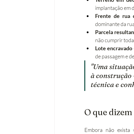
implantação em d
Frente de rua 
dominante da rua
Parcela resulta
não cumprir toda
Lote encravado
de passagem e de
"Uma situação
à construção 
técnica e co
O que dizem 
Embora não exista u