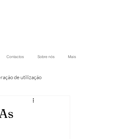
Contactos
Sobre nós
Mais
eração de utilização
iores
Condomínios
 As
otéis