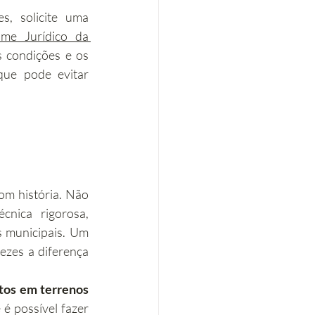
 Antes de comprar um terreno com características singulares, solicite uma 
ime Jurídico da 
 condições e os 
que pode evitar 
om história. Não 
nica rigorosa, 
 municipais. Um 
zes a diferença 
tos em terrenos 
é possível fazer 