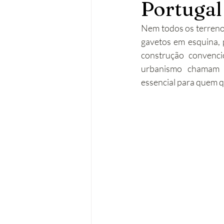
Portugal
Operações urbanísticas
Re
Nem todos os terrenos
gavetos em esquina, 
construção convencio
Acessibilidades
Remodela
urbanismo chamam 
essencial para quem qu