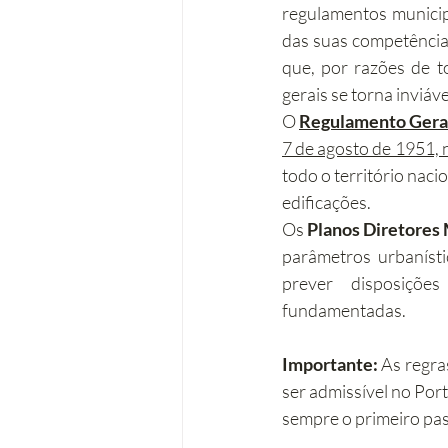
regulamentos municip
das suas competência
que, por razões de t
gerais se torna inviá
O 
Regulamento Geral
7 de agosto de 1951, 
todo o território naci
edificações.
Os 
Planos Diretores
parâmetros urbanísti
prever disposições
fundamentadas.
Importante:
 As regra
ser admissível no Por
sempre o primeiro pa