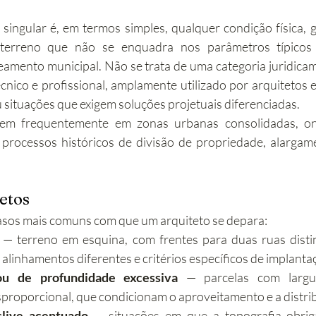
ingular é, em termos simples, qualquer condição física, 
erreno que não se enquadra nos parâmetros típicos d
amento municipal. Não se trata de uma categoria juridicam
écnico e profissional, amplamente utilizado por arquitetos e
u situações que exigem soluções projetuais diferenciadas.
gem frequentemente em zonas urbanas consolidadas, ond
 processos históricos de divisão de propriedade, alargam
etos
casos mais comuns com que um arquiteto se depara:
 — terreno em esquina, com frentes para duas ruas distint
alinhamentos diferentes e critérios específicos de implanta
ou de profundidade excessiva
 — parcelas com largu
roporcional, que condicionam o aproveitamento e a distrib
live acentuado
 — situações em que a topografia obrig