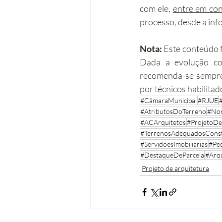
com ele, 
entre em co
processo, desde a inf
Nota: 
Este conteúdo f
Dada a evolução con
recomenda-se sempre
por técnicos habilitad
#CâmaraMunicipal
#RJUE
#AtributosDoTerreno
#Nor
#ACArquitetos
#ProjetoDe
#TerrenosAdequadosCons
#ServidõesImobiliárias
#Pe
#DestaqueDeParcela
#Arqu
Projeto de arquitetura