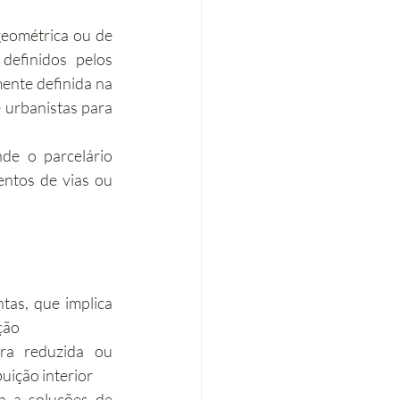
geométrica ou de 
efinidos pelos 
ente definida na 
 urbanistas para 
e o parcelário 
entos de vias ou 
as, que implica 
ção
ra reduzida ou 
uição interior
a a soluções de 