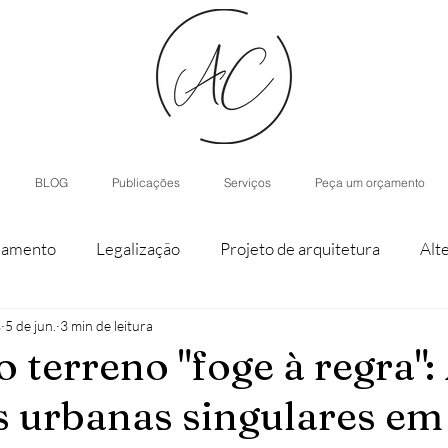
BLOG
Publicações
Serviços
Peça um orçamento
iamento
Legalização
Projeto de arquitetura
Alt
s
5 de jun.
3 min de leitura
staque de parcela
Agroturismo
Arquitetura de Inter
 terreno "foge à regra":
s urbanas singulares em
nístico
Casas modulares
Inteligência Artificial
H