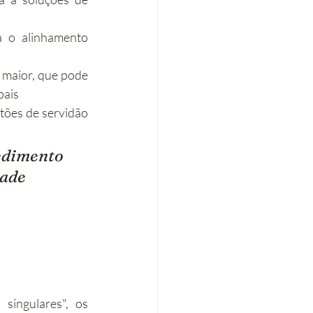
 o alinhamento 
 maior, que pode 
pais
tões de servidão 
edimento 
ade 
singulares", os 