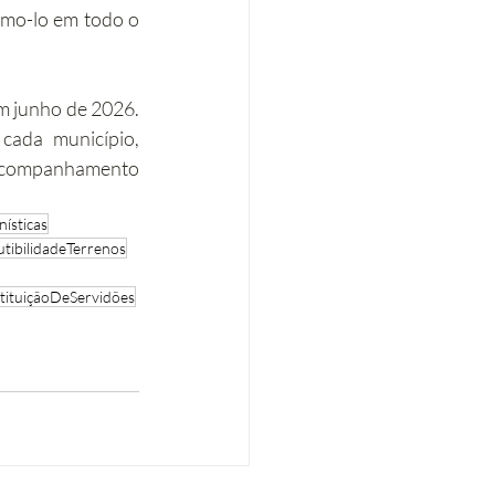
mo-lo em todo o 
m junho de 2026. 
ada município, 
acompanhamento 
ísticas
tibilidadeTerrenos
tituiçãoDeServidões