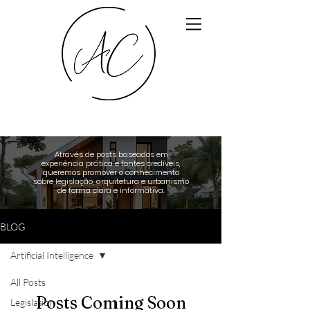
Através de posts baseados em
experiência prática e fontes credíveis,
queremos promover o conhecimento
sobre legislação, arquitetura e urbanismo
de forma clara e informativa.
BLOG
Artificial Intelligence
All Posts
Posts Coming Soon
Legislation