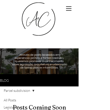
Através de posts baseados em
experiência prática e fontes credíveis,
queremos promover o conhecimento
sobre legislação, arquitetura e urbanismo
de forma clara e informativa.
BLOG
Parcel subdivision
All Posts
Posts Coming Soon
Legislation