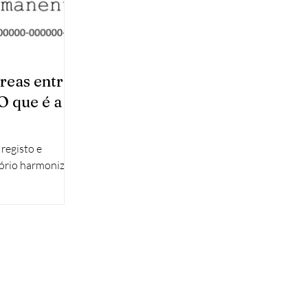
reas entre
O que é a
registo e
tório harmonizar