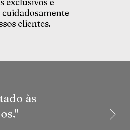
 exclusivos e
ja cuidadosamente
sos clientes.
ptado às
os."