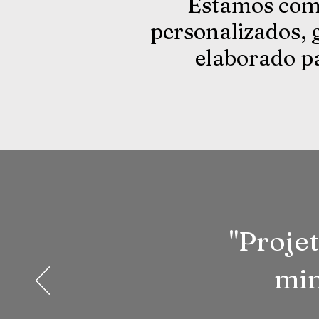
Estamos comp
personalizados, 
elaborado pa
"Projet
min