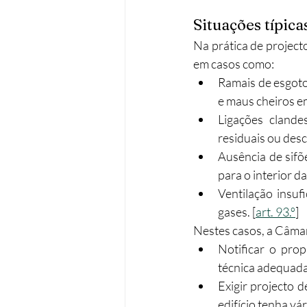
Situações típic
Na prática de projecto
em casos como:
Ramais de esgoto
e maus cheiros e
Ligações clandes
residuais ou desc
Ausência de sifõ
para o interior da
Ventilação insuf
gases. [
art. 93.º
]
Nestes casos, a Câma
Notificar o prop
técnica adequada
Exigir projecto d
edifício tenha vár