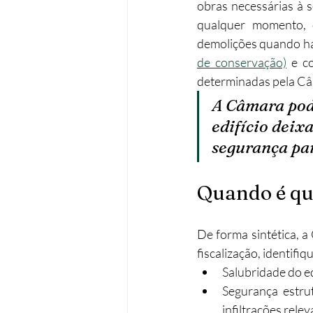
obras necessárias à s
qualquer momento, 
demolições quando haja
de conservação)
 e c
determinadas pela Câm
A Câmara pod
edifício deix
segurança par
Quando é qu
De forma sintética, a
fiscalização, identif
Salubridade do ed
Segurança estru
infiltrações rele