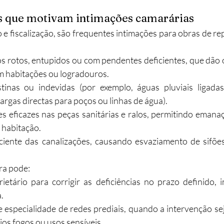
as que motivam intimações camarárias
 e fiscalização, são frequentes intimações para obras de rep
s rotos, entupidos ou com pendentes deficientes, que dão o
m habitações ou logradouros.​
tinas ou indevidas (por exemplo, águas pluviais ligadas
argas directas para poços ou linhas de água).​
es eficazes nas peças sanitárias e ralos, permitindo emana
 habitação.​
iciente das canalizações, causando esvaziamento de sifões
ra pode:
rietário para corrigir as deficiências no prazo definido,
.
e especialidade de redes prediais, quando a intervenção sej
ios fogos ou usos sensíveis.​