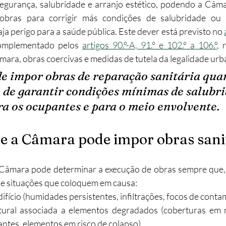
egurança, salubridade e arranjo estético, podendo a Câma
obras para corrigir más condições de salubridade ou
 perigo para a saúde pública. ​Este dever está previsto no 
omplementado pelos 
artigos 90.º-A, 91.º e 102.º a 106.º
, 
ara, obras coercivas e medidas de tutela da legalidade urban
e impor obras de reparação sanitária qua
a de garantir condições mínimas de salubri
a os ocupantes e para o meio envolvente.
e a Câmara pode impor obras sani
 Câmara pode determinar a execução de obras sempre que, 
ique situações que coloquem em causa:
ifício (humidades persistentes, infiltrações, focos de contam
tural associada a elementos degradados (coberturas em
vantes, elementos em risco de colapso).​