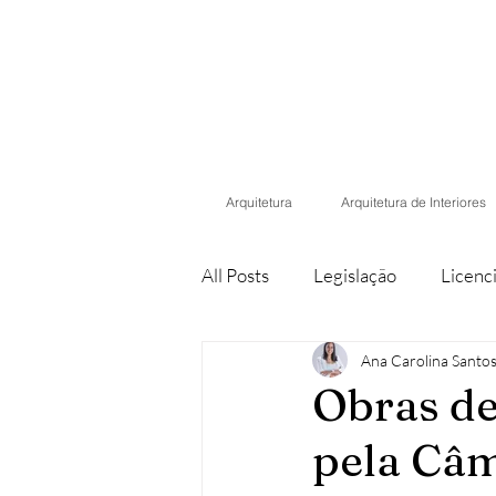
Arquitetura
Arquitetura de Interiores
All Posts
Legislação
Licenc
Ana Carolina Santo
Propriedade Horizontal
De
Obras de
pela Câm
Lei dos solos
Simplex Urba