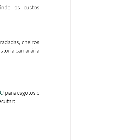
indo os custos 
adadas, cheiros 
toria camarária 
EU
 para esgotos e 
ecutar: