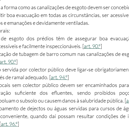
e a forma como as canalizações de esgoto devem ser concebid
ir boa evacuação em todas as circunstâncias, ser acessívei
s e emanações e devidamente ventiladas.​
rais:
 de esgoto dos prédios têm de assegurar boa evacuaçã
cessíveis e facilmente inspeccionáveis. [
art. 90.º
]
lização de tubagem de barro comum nas canalizações de esg
art. 90.º
]
 servida por colector público deve ligar‑se obrigatoriament
vés de ramal adequado. [
art. 94.º
]
ocais sem colector público devem ser encaminhados para 
ação suficiente dos efluentes, sendo proibidos poç
 poluam o subsolo ou causem danos à salubridade pública. [
a
coamento de dejectos ou águas servidas para cursos de águ
conveniente, quando daí possam resultar condições de i
[
art. 96.º
]