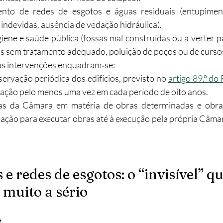
to de redes de esgotos e águas residuais (entupimento
 indevidas, ausência de vedação hidráulica).​
iene e saúde pública (fossas mal construídas ou a verter pa
as sem tratamento adequado, poluição de poços ou de cursos 
tas intervenções enquadram‑se:
ervação periódica dos edifícios, previsto no 
artigo 89.º do
ação pelo menos uma vez em cada período de oito anos.​
s da Câmara em matéria de obras determinadas e obras 
mação para executar obras até à execução pela própria Câmar
e redes de esgotos: o “invisível” qu
muito a sério
e