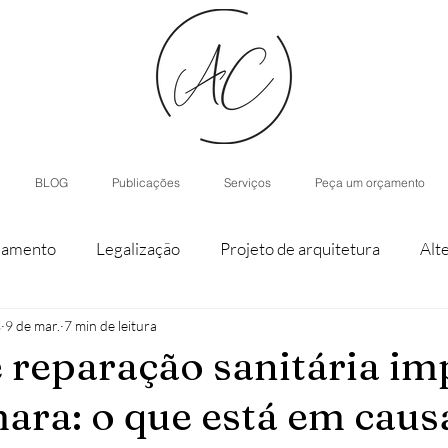
BLOG
Publicações
Serviços
Peça um orçamento
iamento
Legalização
Projeto de arquitetura
Alt
s
9 de mar.
7 min de leitura
staque de parcela
Agroturismo
Arquitetura de Inter
 reparação sanitária im
ara: o que está em caus
nístico
Casas modulares
Inteligência Artificial
H