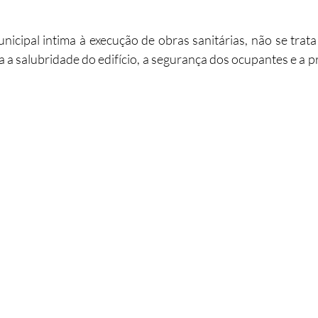
abilitação
Imobiliário
Alojamento Local
Obras
ipal intima à execução de obras sanitárias, não se trata
a a salubridade do edifício, a segurança dos ocupantes e a p
ção
Turismo
Sustentabilidade
Investimento