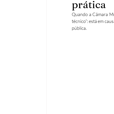
prática
Operações urbanísticas
Re
Quando a Câmara Munic
técnico”: está em caus
pública.
Acessibilidades
Remodela