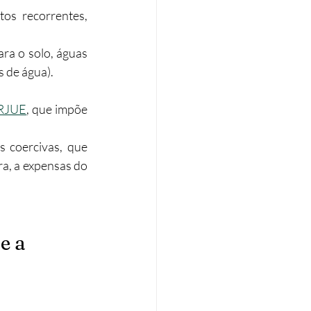
s recorrentes, 
ra o solo, águas 
de água).​
 RJUE
, que impõe 
coercivas, que 
a, a expensas do 
e a 