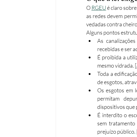
O 
RGEU
 é claro sobr
as redes devem permit
vedadas contra cheiro
Alguns pontos estrutu
As canalizações
recebidas e ser a
É proibida a uti
mesmo vidrada. [
Toda a edificação
de esgotos, atra
Os esgotos em l
permitam depur
dispositivos que
É interdito o es
sem tratamento 
prejuízo público. 