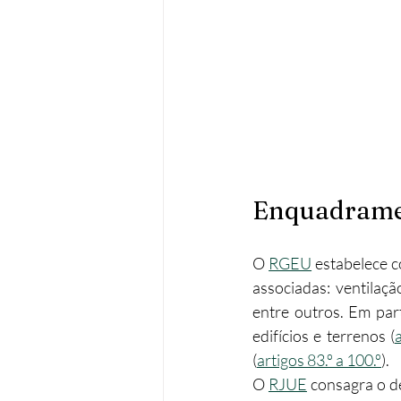
Enquadramen
O 
RGEU
 estabelece c
associadas: ventilaçã
entre outros.​ Em part
edifícios e terrenos (
(
artigos 83.º a 100.º
).​
O 
RJUE
 consagra o d