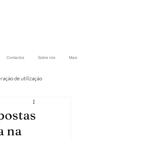
Contactos
Sobre nós
Mais
eração de utilização
iores
Condomínios
postas
a na
otéis