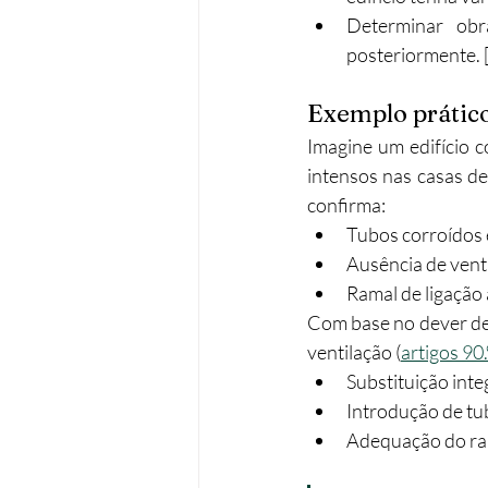
Determinar obr
posteriormente. 
Exemplo prátic
Imagine um edifício 
intensos nas casas d
confirma:
Tubos corroídos 
Ausência de vent
Ramal de ligação
Com base no dever de
ventilação (
artigos 90
Substituição inte
Introdução de tub
Adequação do ram