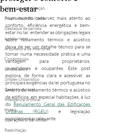
bem-estar
Alteração de utilização
Num mundo cada vez mais atento ao 
Propriedade Horizontal
conforto, eficiência energética e bem-
Destaque de parcela
estar no lar, entender as obrigações legais 
Agroturismo
sobre isolamento térmico e acústico 
deixa de ser um detalhe técnico para se 
Arquitetura de Interiores
tornar numa necessidade prática e uma 
Condomínios
vantagem para proprietários, 
investidores e ocupantes. Este post 
Lei dos solos
explora, de forma clara e acessível, as 
Simplex Urbanístico
principais exigências da lei portuguesa no 
Casas modulares
âmbito do isolamento térmico e acústico 
de edifícios, em especial habitações, à luz 
Inteligência Artificial
do 
Regulamento Geral das Edificações 
Hotéis
Urbanas (RGEU)
 e legislação 
complementar relevante.
Operações urbanísticas
Reabilitação