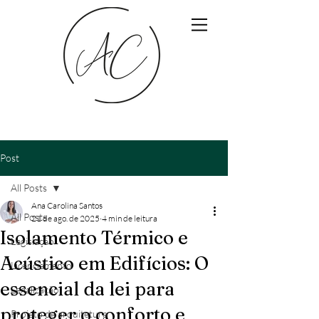
Post
All Posts
Ana Carolina Santos
All Posts
21 de ago. de 2025
4 min de leitura
Isolamento Térmico e
Legislação
Acústico em Edifícios: O
Licenciamento
essencial da lei para
Legalização
proteger o conforto e
Projeto de arquitetura