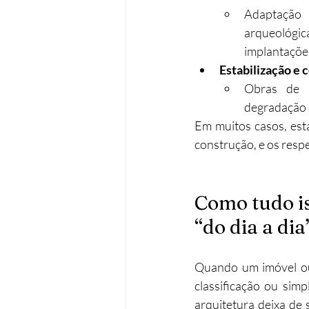
Adaptação 
arqueológi
implantações
Estabilização e 
Obras de p
degradação 
Em muitos casos, est
construção, e os resp
Como tudo is
“do dia a dia
Quando um imóvel ou s
classificação ou sim
arquitetura deixa de