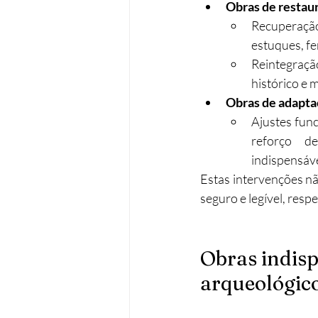
Obras de restaur
Recuperação 
estuques, fe
Reintegração
histórico e m
Obras de adapta
Ajustes func
reforço de
indispensáve
Estas intervenções nã
seguro e legível, resp
Obras indisp
arqueológic