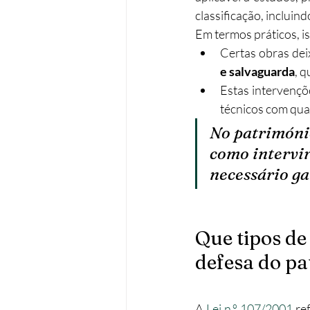
classificação, incluin
Em termos práticos, is
Certas obras deix
e salvaguarda
, 
Estas intervençõ
técnicos com qual
No património
como intervir
necessário ga
Que tipos de
defesa do pa
A 
Lei n.º 107/2001
 re