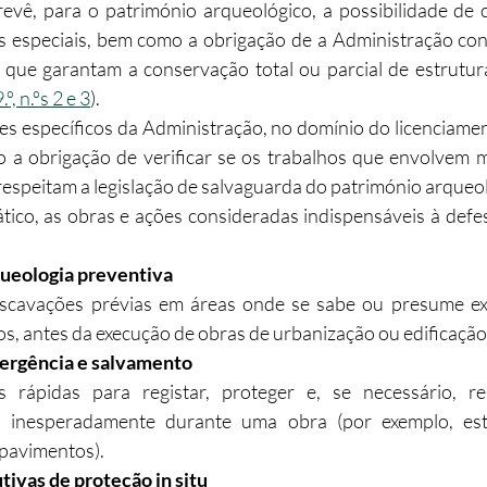
revê, para o património arqueológico, a possibilidade de c
 especiais, bem como a obrigação de a Administração cond
 que garantam a conservação total ou parcial de estrutur
º, n.ºs 2 e 3
).
s específicos da Administração, no domínio do licenciamen
do a obrigação de verificar se os trabalhos que envolvem
respeitam a legislação de salvaguarda do património arqueo
tico, as obras e ações consideradas indispensáveis à defe
queologia preventiva
scavações prévias em áreas onde se sabe ou presume exis
s, antes da execução de obras de urbanização ou edificação
ergência e salvamento
s rápidas para registar, proteger e, se necessário, re
 inesperadamente durante uma obra (por exemplo, estru
 pavimentos).
ivas de proteção in situ