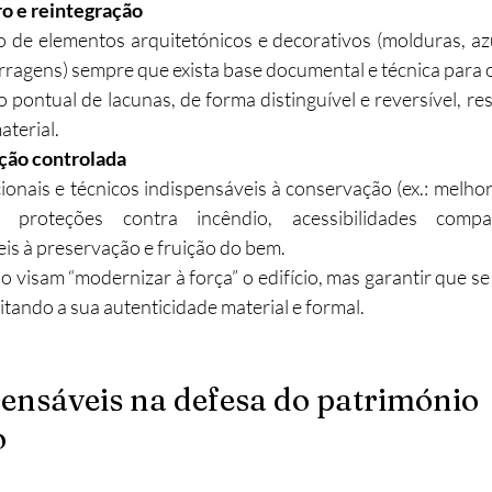
o e reintegração
de elementos arquitetónicos e decorativos (molduras, azul
rragens) sempre que exista base documental e técnica para o
 pontual de lacunas, de forma distinguível e reversível, res
aterial.
ção controlada
ionais e técnicos indispensáveis à conservação (ex.: melhor
 proteções contra incêndio, acessibilidades compat
is à preservação e fruição do bem.
o visam “modernizar à força” o edifício, mas garantir que se
eitando a sua autenticidade material e formal.
ensáveis na defesa do património 
o