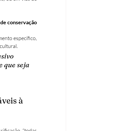
 de conservação 
nto específico, 
cultural.
sivo 
 que seja 
veis à 
sificação, “todas 