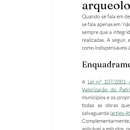
arqueolo
Operações urbanísticas
Re
Quando se fala em def
se fala apenas em “não
sempre que a integrid
Acessibilidades
Remodela
realizadas. A seguir,
como indispensáveis à
Enquadramen
A 
Lei n.º 107/2001,
Valorização do Patr
municípios e os propr
todas as obras que 
salvaguarda (
artigo 46
Complementarmente,
aplicável a estudos, p