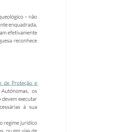
Eficiência energética
queológico – não 
ente enquadrada, 
jam efetivamente 
Tributação Imobiliária
uguesa reconhece 
e de Proteção e 
 Autónomas, os 
o devem executar 
essárias à sua 
 o regime jurídico 
s, ou em vias de 