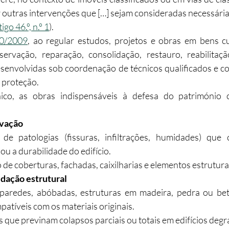
 outras intervenções que […] sejam consideradas necessária
tigo 46.º, n.º 1
).
40/2009
, ao regular estudos, projetos e obras em bens cul
ervação, reparação, consolidação, restauro, reabilitação
senvolvidas sob coordenação de técnicos qualificados e co
 proteção.
ico, as obras indispensáveis à defesa do património cu
rvação
de patologias (fissuras, infiltrações, humidades) que
 ou a durabilidade do edifício.
e coberturas, fachadas, caixilharias e elementos estrutura
idação estrutural
paredes, abóbadas, estruturas em madeira, pedra ou be
patíveis com os materiais originais.
 que previnam colapsos parciais ou totais em edifícios deg