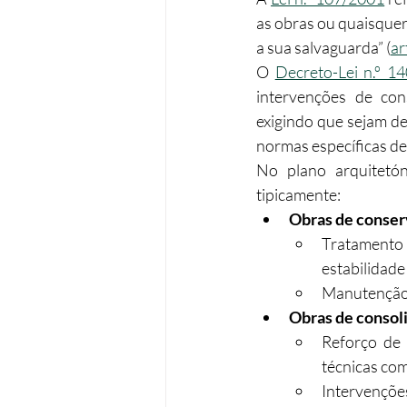
as obras ou quaisquer
a sua salvaguarda” (
ar
O 
Decreto-Lei n.º 1
intervenções de cons
exigindo que sejam de
normas específicas de
No plano arquitetón
tipicamente:
Obras de conse
Tratamento 
estabilidade
Manutenção d
Obras de consol
Reforço de 
técnicas com
Intervenções