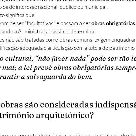
do os de interesse nacional, público ou municipal.
to significa que:
am de ser “facultativas” e passam a ser 
obras obrigatórias
quando a Administração assim o determina.
es não são tratadas como obras comuns: exigem enquadrame
ificação adequada e articulação com a tutela do património 
 cultural, “não fazer nada” pode ser tão le
 mal; a lei prevê obras obrigatórias sempre
rantir a salvaguarda do bem.
 obras são consideradas indispensá
trimónio arquitetónico?
fere, no contexto de imóveis classificados ou em vias de clas