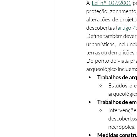
A 
Lei n.º 107/2001
 p
proteção, zonamentos
alterações de projeto
descobertas (
artigo 79.
Define também devere
urbanísticas, incluin
terras ou demolições 
Do ponto de vista prá
arqueológico incluem:
Trabalhos de ar
Estudos e e
arqueológico
Trabalhos de em
Intervençõe
descobertos
necrópoles,
Medidas construt