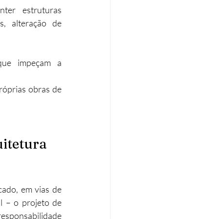
er estruturas 
, alteração de 
 que impeçam a 
óprias obras de 
itetura 
cado, em vias de 
 – o projeto de 
esponsabilidade 