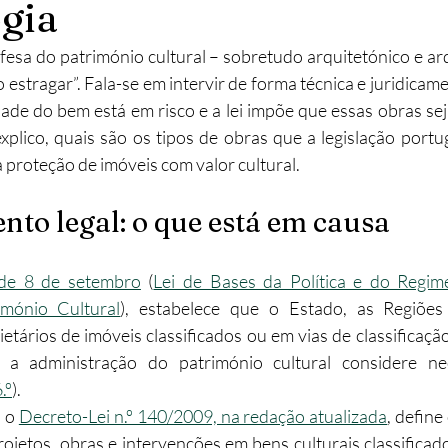
gia
abilitação
Imobiliário
Alojamento Local
Obras
esa do património cultural – sobretudo arquitetónico e ar
 estragar”. Fala-se em intervir de forma técnica e juridicam
ade do bem está em risco e a lei impõe que essas obras se
ção
Turismo
Sustentabilidade
Investimento
 explico, quais são os tipos de obras que a legislação port
 proteção de imóveis com valor cultural.
to legal: o que está em causa
 de 8 de setembro
 (
Lei de Bases da Política e do Regim
imónio Cultural
), estabelece que o Estado, as Regiões
ietários de imóveis classificados ou em vias de classificaçã
a administração do património cultural considere nec
.º
).
 o 
Decreto-Lei n.º 140/2009, na redação atualizada
, define
rojetos, obras e intervenções em bens culturais classificado