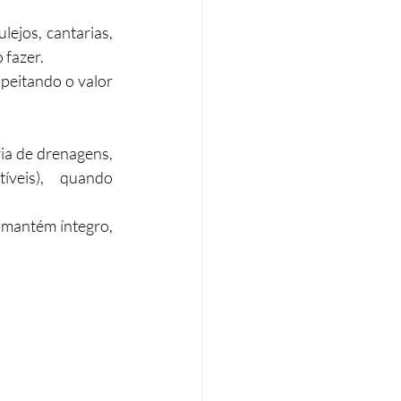
ejos, cantarias, 
 fazer.
peitando o valor 
ia de drenagens, 
íveis), quando 
 mantém íntegro, 