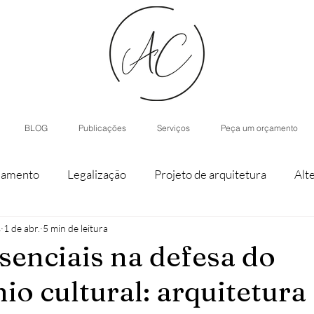
BLOG
Publicações
Serviços
Peça um orçamento
iamento
Legalização
Projeto de arquitetura
Alt
s
1 de abr.
5 min de leitura
staque de parcela
Agroturismo
Arquitetura de Inter
senciais na defesa do
io cultural: arquitetura
nístico
Casas modulares
Inteligência Artificial
H