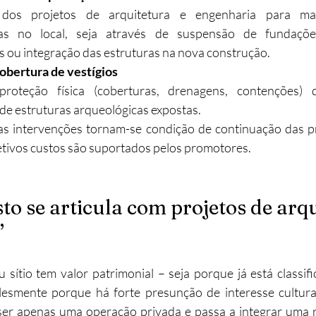
dos projetos de arquitetura e engenharia para mant
cas no local, seja através de suspensão de fundações
 ou integração das estruturas na nova construção.
cobertura de vestígios
roteção física (coberturas, drenagens, contenções)
de estruturas arqueológicas expostas.
as intervenções tornam-se condição de continuação das pr
etivos custos são suportados pelos promotores.
to se articula com projetos de arqu
”
ítio tem valor patrimonial – seja porque já está classifi
plesmente porque há forte presunção de interesse cultural
 ser apenas uma operação privada e passa a integrar uma r