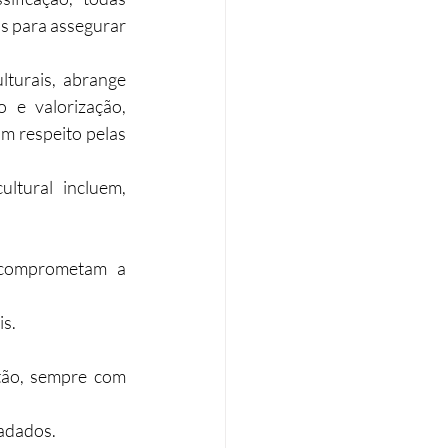
s para assegurar 
turais, abrange 
 e valorização, 
m respeito pelas 
ltural incluem, 
 comprometam a 
is.
tão, sempre com 
radados.