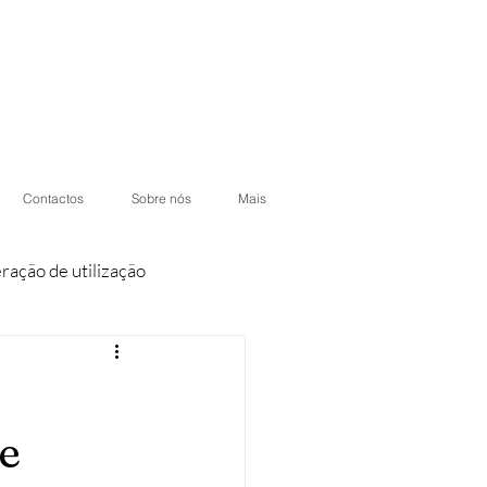
Contactos
Sobre nós
Mais
eração de utilização
iores
Condomínios
 e
otéis