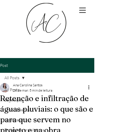
Post
All Posts
Ana Carolina Santos
All Posts
26 de mar.
5 min de leitura
Retenção e infiltração de
Legislação
águas pluviais: o que são e
Licenciamento
para que servem no
Legalização
projeto e na obra
Projeto de arquitetura