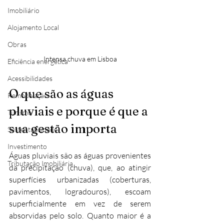
Imobiliário
Alojamento Local
Obras
Intensa chuva em Lisboa
Eficiência energética
Acessibilidades
O que são as águas 
Remodelação
pluviais e porque é que a 
Turismo
sua gestão importa
Sustentabilidade
Investimento
Águas pluviais são as águas provenientes 
Tributação Imobiliária
da precipitação (chuva), que, ao atingir 
superfícies urbanizadas (coberturas, 
pavimentos, logradouros), escoam 
superficialmente em vez de serem 
absorvidas pelo solo. Quanto maior é a 