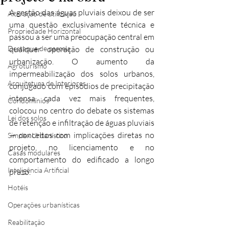
A gestão das águas pluviais deixou de ser 
Alteração de utilização
uma questão exclusivamente técnica e 
Propriedade Horizontal
passou a ser uma preocupação central em 
Destaque de parcela
qualquer operação de construção ou 
urbanização. O aumento da 
Agroturismo
impermeabilização dos solos urbanos, 
Arquitetura de Interiores
conjugado com episódios de precipitação 
intensa cada vez mais frequentes, 
Condomínios
colocou no centro do debate os sistemas 
Lei dos solos
de retenção e infiltração de águas pluviais 
— conceitos com implicações diretas no 
Simplex Urbanístico
projeto, no licenciamento e no 
Casas modulares
comportamento do edificado a longo 
Inteligência Artificial
prazo.
Hotéis
Operações urbanísticas
Reabilitação