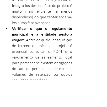
Integrá-los desde a fase de projeto é 
muito mais eficiente (e menos 
dispendioso) do que tentar encaixá-
los numa fase avançada.
Verificar o que o regulamento 
municipal e a entidade gestora 
exigem: 
Antes de qualquer aquisição 
de terreno ou início de projeto, é 
essencial consultar o PDM e o 
regulamento de saneamento local 
para perceber se existem obrigações 
de taxa de permeabilidade mínima, 
volumes de retenção ou outros 
requisitos específicos.
As soluções de infiltração 
valorizam o projeto: 
Pavimentos 
permeáveis, jardins de infiltração, 
coberturas verdes e outras soluções 