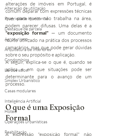
alterações de imóveis em Portugal, é 
Alteração de utilização
comum deparar com expressões técnicas 
que, para quem não trabalha na área, 
Propriedade Horizontal
podem parecer difusas. Uma delas é a 
Destaque de parcela
"exposição formal"
 — um documento 
Agroturismo
muito utilizado na prática dos processos 
camarários, mas que pode gerar dúvidas 
Arquitetura de Interiores
sobre o seu propósito e aplicação.
Condomínios
A seguir, explica-se o que é, quando se 
aplica e em que situações pode ser 
Lei dos solos
determinante para o avanço de um 
Simplex Urbanístico
processo.
Casas modulares
Inteligência Artificial
O que é uma Exposição 
Hotéis
Formal
Operações urbanísticas
Reabilitação
A expressão "exposição formal" não 