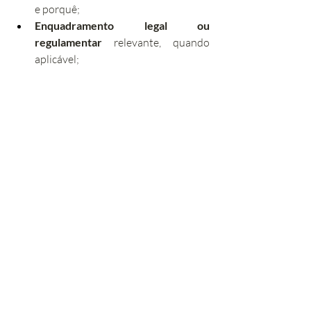
e porquê;
Enquadramento legal ou 
regulamentar
 relevante, quando 
aplicável;
Fundamentação técnica
, se o 
assunto o exigir;
Documentos de suporte
 em anexo 
(peças desenhadas, fotografias, 
certidões, pareceres anteriores, etc.);
Data e assinatura
 do requerente ou 
do técnico responsável.
A clareza e a objetividade são 
determinantes. Uma exposição formal 
mal estruturada ou com argumentação 
insuficiente pode comprometer a decisão 
dos serviços, independentemente do 
mérito da pretensão.