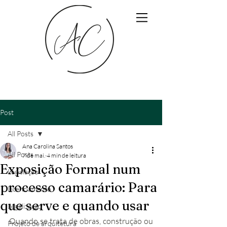
Post
All Posts
Ana Carolina Santos
All Posts
7 de mai.
4 min de leitura
Exposição Formal num
Legislação
processo camarário: Para
Licenciamento
que serve e quando usar
Legalização
Quando se trata de obras, construção ou 
Projeto de arquitetura