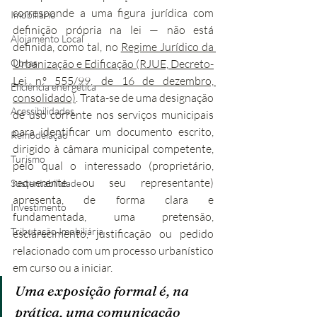
corresponde a uma figura jurídica com 
Imobiliário
definição própria na lei — não está 
Alojamento Local
definida, como tal, no 
Regime Jurídico da 
Obras
Urbanização e Edificação (RJUE, Decreto-
Lei n.º 555/99, de 16 de dezembro, 
Eficiência energética
consolidado)
. Trata-se de uma designação 
Acessibilidades
de uso corrente nos serviços municipais 
para identificar um documento escrito, 
Remodelação
dirigido à câmara municipal competente, 
Turismo
pelo qual o interessado (proprietário, 
requerente ou seu representante) 
Sustentabilidade
apresenta, de forma clara e 
Investimento
fundamentada, uma pretensão, 
Tributação Imobiliária
esclarecimento, justificação ou pedido 
relacionado com um processo urbanístico 
em curso ou a iniciar.
Uma exposição formal é, na 
prática, uma comunicação 