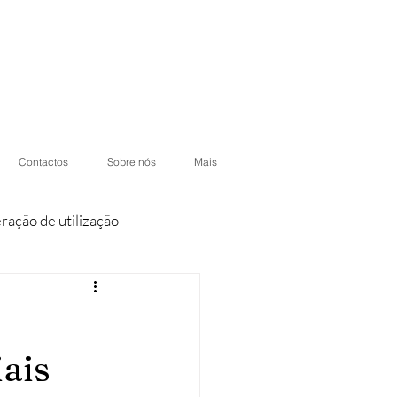
Contactos
Sobre nós
Mais
eração de utilização
iores
Condomínios
ais
otéis