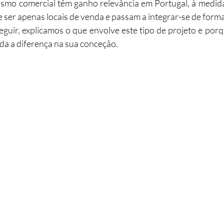
ismo comercial têm ganho relevância em Portugal, à medida
 ser apenas locais de venda e passam a integrar-se de forma
abilitação
Imobiliário
Alojamento Local
Obras
eguir, explicamos o que envolve este tipo de projeto e porq
oda a diferença na sua conceção.
ção
Turismo
Sustentabilidade
Investimento