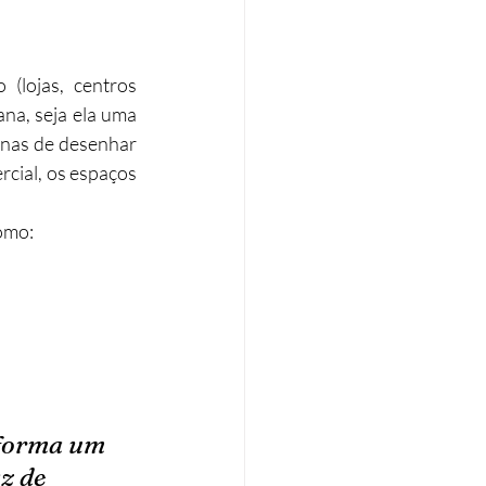
lojas, centros 
na, seja ela uma 
enas de desenhar 
cial, os espaços 
omo:
forma um 
z de 