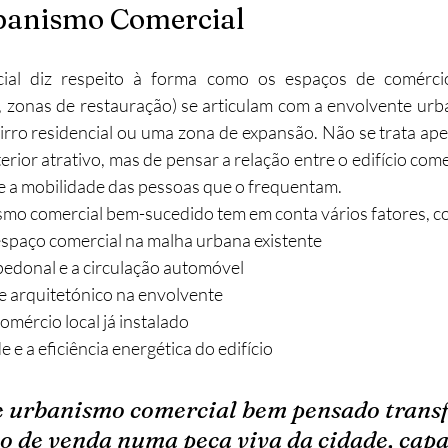
rbanismo Comercial
al diz respeito à forma como os espaços de comércio (
 zonas de restauração) se articulam com a envolvente urba
airro residencial ou uma zona de expansão. Não se trata ap
ior atrativo, mas de pensar a relação entre o edifício comer
e a mobilidade das pessoas que o frequentam.
smo comercial bem-sucedido tem em conta vários fatores, c
espaço comercial na malha urbana existente
pedonal e a circulação automóvel
 e arquitetónico na envolvente
omércio local já instalado
 e a eficiência energética do edifício
e urbanismo comercial bem pensado trans
o de venda numa peça viva da cidade, capa