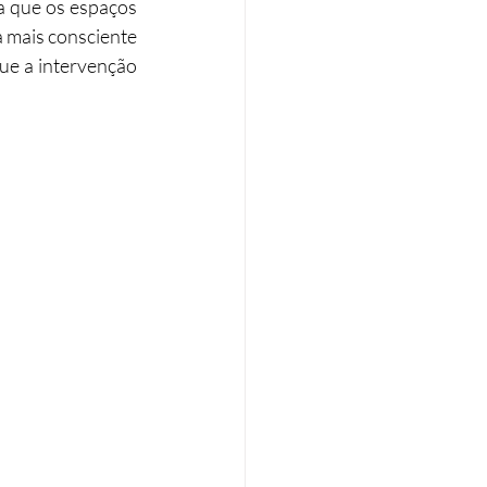
 que os espaços 
 mais consciente 
Eficiência energética
ue a intervenção 
Tributação Imobiliária