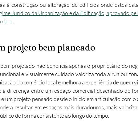
as à construção ou alteração de edifícios onde estes est
gime Jurídico da Urbanização e da Edificação, aprovado pelo
embro
.
um projeto bem planeado
em projetado não beneficia apenas o proprietário do negó
funcional e visualmente cuidado valoriza toda a rua ou zona
ização do comércio local e melhora a experiência de quem vi
a diferença entre um espaço comercial desenhado de for
 e um projeto pensado desde o início em articulação com o 
nde a resultar em espaços mais duradouros, mais valoriza
público de forma consistente ao longo do tempo.