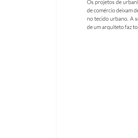
Os projetos de urban
de comércio deixam de
Operações urbanísticas
Re
no tecido urbano. A s
de um arquiteto faz t
Acessibilidades
Remodela