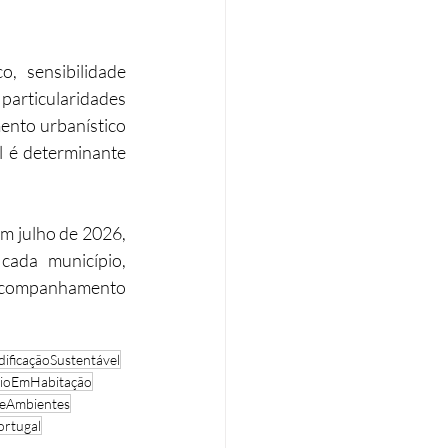
 sensibilidade 
particularidades 
ento urbanístico 
l é determinante 
m julho de 2026, 
ada município, 
acompanhamento 
dificaçãoSustentável
ioEmHabitação
eAmbientes
ortugal