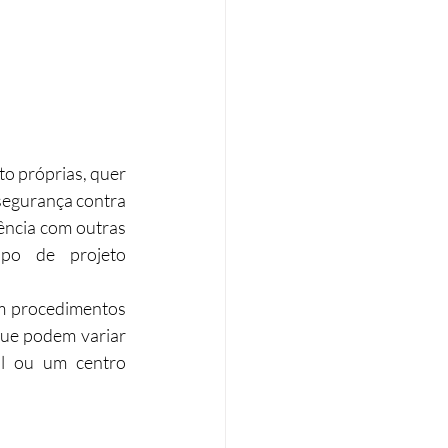
o próprias, quer 
 segurança contra 
ência com outras 
ipo de projeto 
m procedimentos 
ue podem variar 
l ou um centro 