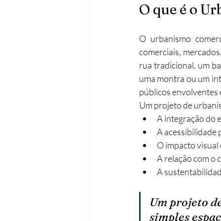
O que é o U
O urbanismo comerci
comerciais, mercados,
rua tradicional, um b
uma montra ou um inter
públicos envolventes 
Um projeto de urbani
A integração do 
A acessibilidade 
O impacto visual
A relação com o c
A sustentabilidade
Um projeto d
simples espaç