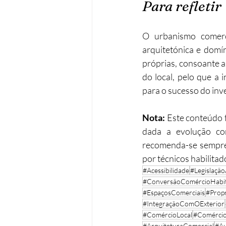
Para refletir
O urbanismo comerci
arquitetónica e domín
próprias, consoante a
do local, pelo que a 
para o sucesso do inv
Nota: 
Este conteúdo f
dada a evolução con
recomenda-se sempre
por técnicos habilitad
#Acessibilidade
#Legislação
#ConversãoComércioHabi
#EspaçosComerciais
#Prop
#IntegraçãoComOExterior
#ComércioLocal
#Comércio
#ArquiteturaComercial
#Au