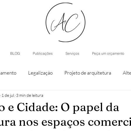
BLOG
Publicações
Serviços
Peça um orçamento
iamento
Legalização
Projeto de arquitetura
Alt
s
1 de jul.
3 min de leitura
staque de parcela
Agroturismo
Arquitetura de Inter
 e Cidade: O papel da
ura nos espaços comerci
nístico
Casas modulares
Inteligência Artificial
H