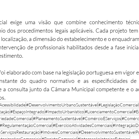
al exige uma visão que combine conhecimento técnico,
io dos procedimentos legais aplicáveis. Cada projeto tem 
 localização, a dimensão do estabelecimento e o enquadram
intervenção de profissionais habilitados desde a fase inicia
estimento.
oi elaborado com base na legislação portuguesa em vigor e
stante do quadro normativo e as especificidades de c
 a consulta junto da Câmara Municipal competente e o 
os.
Acessibilidade
#DesenvolvimentoUrbanoSustentável
#LegislaçãoComercial
tação
#EspaçoIntegrado
#ImpactoUrbanístico
#LicenciamentoComercial
#E
riedadeComercial
#PlaneamentoSustentável
#ComércioEServiços
#Comérc
#RegulamentaçãoComercial
#ExercícioAtividadesComerciais
#IntegraçãoD
ServiçosRestauração
#ImóveisComerciais
#DesenvolvimentoSustentávelP
torizaçõesComerciais
#RegistoComercial
#IntegraçãoInteriorExterior