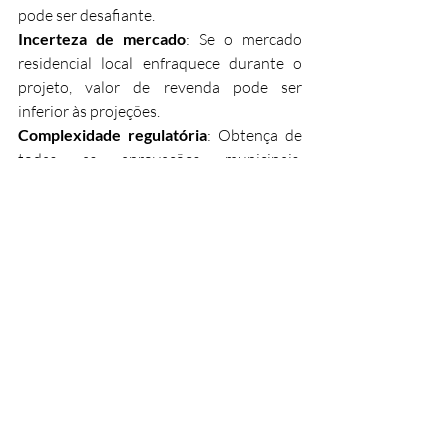
pode ser desafiante.
Incerteza de mercado
: Se o mercado 
residencial local enfraquece durante o 
projeto, valor de revenda pode ser 
inferior às projeções.
Complexidade regulatória
: Obtença de 
todas as aprovações municipais, 
pareceres de especialidades e 
certificações exige tempo e 
especialização. Atrasos são comuns.
Vizinhança comercial
: Uma propriedade 
residencial rodeada por comércio ativo 
pode enfrentar ruído, trânsito e falta de 
privacidade.
Conselhos práticos para 
viabilidade