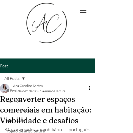
Post
All Posts
Ana Carolina Santos
All Posts
28 de dez. de 2025
4 min de leitura
Reconverter espaços
Legislação
comerciais em habitação:
Licenciamento
Viabilidade e desafios
Legalização
O mercado imobiliário português 
Projeto de arquitetura