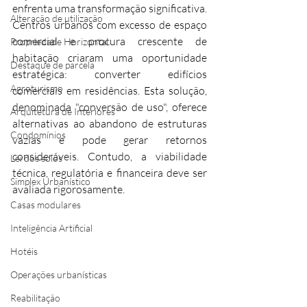
enfrenta uma transformação significativa. 
Alteração de utilização
Centros urbanos com excesso de espaço 
comercial e procura crescente de 
Propriedade Horizontal
habitação criaram uma oportunidade 
Destaque de parcela
estratégica: converter edifícios 
Agroturismo
comerciais em residências. Esta solução, 
denominada "conversão de uso", oferece 
Arquitetura de Interiores
alternativas ao abandono de estruturas 
Condomínios
vazias e pode gerar retornos 
consideráveis. Contudo, a viabilidade 
Lei dos solos
técnica, regulatória e financeira deve ser 
Simplex Urbanístico
avaliada rigorosamente.
Casas modulares
Inteligência Artificial
Hotéis
Operações urbanísticas
Reabilitação