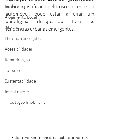
embora justificada pelo uso corrente do 
Imobiliário
automóvel, pode estar a criar um 
Alojamento Local
paradigma desajustado face às 
Obras
tendências urbanas emergentes.
Eficiência energética
Acessibilidades
Remodelação
Turismo
Sustentabilidade
Investimento
Tributação Imobiliária
Estacionamento em área habitacional em 