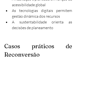
acessibilidade global
As tecnologias digitais permitem 
gestão dinâmica dos recursos
A sustentabilidade orienta as 
decisões de planeamento
Casos práticos de 
Reconversão
Intervenções Municipais
Sintra tem sido pioneira em projetos de 
requalificação de estacionamentos , 
demonstrando como pequenas 
intervenções podem melhorar 
significativamente a qualidade urbana. 
Estas intervenções incluem: