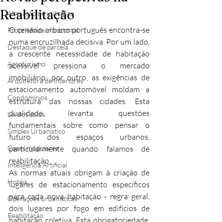
Reabilitação
Alteração de utilização
O cenário urbano português encontra-se 
Propriedade Horizontal
numa encruzilhada decisiva. Por um lado, 
Destaque de parcela
a crescente necessidade de habitação 
Agroturismo
acessível pressiona o mercado 
imobiliário; por outro, as exigências de 
Arquitetura de Interiores
estacionamento automóvel moldam a 
Condomínios
estrutura das nossas cidades. Esta 
dualidade levanta questões 
Lei dos solos
fundamentais sobre como pensar o 
Simplex Urbanístico
futuro dos espaços urbanos, 
Casas modulares
particularmente quando falamos de 
reabilitação.
Inteligência Artificial
As normas atuais obrigam à criação de 
Hotéis
lugares de estacionamento específicos 
para cada nova habitação - regra geral, 
Operações urbanísticas
dois lugares por fogo em edifícios de 
Reabilitação
habitação coletiva. Esta obrigatoriedade, 