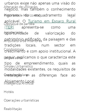
urbanos exige não apenas uma visão do 
Alteração de utilização
negócio, mas também o conhecimento 
rigoroso do enquadramento legal 
Propriedade Horizontal
aplicável. O 
Turismo em Espaço Rural 
Destaque de parcela
(TER)
 apresenta-se como uma 
Agroturismo
oportunidade de valorização do 
património edificado, da paisagem e das 
Arquitetura de Interiores
tradições locais, num sector em 
Condomínios
crescimento e com apoio institucional. A 
seguir, explicamos o que caracteriza este 
Lei dos solos
tipo de empreendimento, quais as 
Simplex Urbanístico
modalidades existentes, os requisitos de 
Casas modulares
instalação e as diferenças face ao 
Alojamento Local.
Inteligência Artificial
Hotéis
Operações urbanísticas
Reabilitação