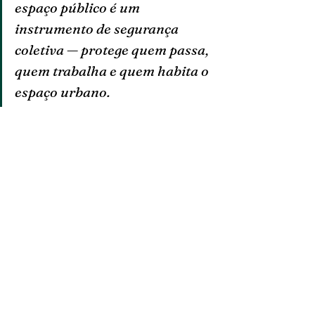
espaço público é um 
instrumento de segurança 
coletiva — protege quem passa, 
quem trabalha e quem habita o 
espaço urbano.
Boas práticas na gestão 
da ocupação
Para além do cumprimento estrito da lei, 
existem boas práticas que contribuem 
para uma gestão mais eficiente e 
responsável da ocupação do espaço 
público:
Planear a ocupação com 