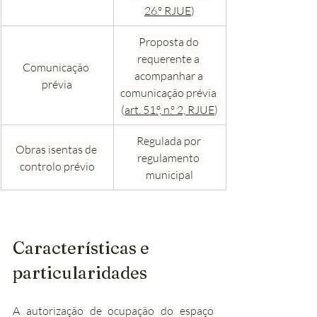
26.º RJUE
)
Proposta do 
requerente a 
Comunicação 
acompanhar a 
prévia
comunicação prévia 
(
art. 51.º, n.º 2, RJUE
)
Regulada por 
Obras isentas de 
regulamento 
controlo prévio
municipal
Características e 
particularidades
A autorização de ocupação do espaço 