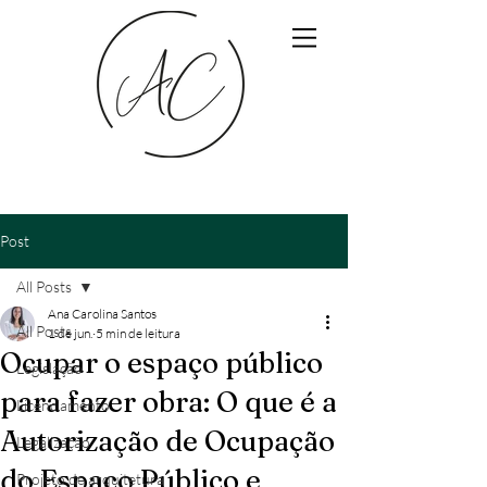
Post
All Posts
Ana Carolina Santos
All Posts
1 de jun.
5 min de leitura
Ocupar o espaço público
Legislação
para fazer obra: O que é a
Licenciamento
Autorização de Ocupação
Legalização
do Espaço Público e
Projeto de arquitetura