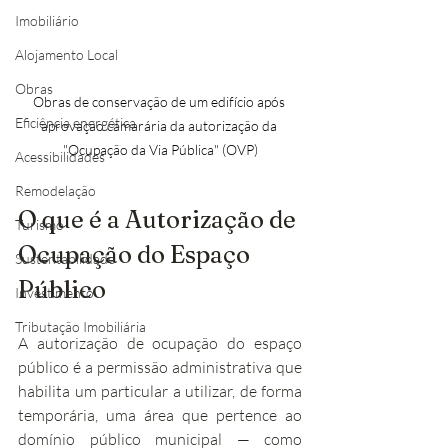
Imobiliário
Alojamento Local
Obras
Obras de conservação de um edifício após 
Eficiência energética
aprovação camarária da autorização da 
"Ocupação da Via Pública" (OVP)
Acessibilidades
Remodelação
O que é a Autorização de 
Turismo
Ocupação do Espaço 
Sustentabilidade
Público
Investimento
Tributação Imobiliária
A autorização de ocupação do espaço 
público é a permissão administrativa que 
habilita um particular a utilizar, de forma 
temporária, uma área que pertence ao 
domínio público municipal — como 