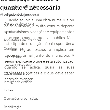
quando é necessária
Alteração de utilização
Atualizado:
1 de jun.
Propriedade Horizontal
Quando se inicia uma obra numa rua ou 
Destaque de parcela
edifício urbano, é muito comum deparar 
com andaimes, vedações e equipamentos 
Agroturismo
a ocupar o passeio ou a via pública. Mas 
Arquitetura de Interiores
este tipo de ocupação não é espontânea 
Condomínios
— tem regras, prazos e implica um 
processo formal junto do município. A 
Lei dos solos
seguir explica-se o que é esta autorização, 
Simplex Urbanístico
quando se aplica, quais as suas 
implicações práticas e o que deve saber 
Casas modulares
antes de avançar.
Inteligência Artificial
Hotéis
Operações urbanísticas
Reabilitação