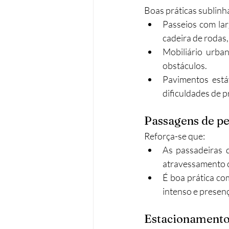
Boas práticas sublinh
Passeios com lar
cadeira de rodas,
Mobiliário urban
obstáculos.​
Pavimentos estáv
dificuldades de p
Passagens de p
Reforça-se que:
As passadeiras d
atravessamento c
É boa prática com
intenso e presenç
Estacionamento