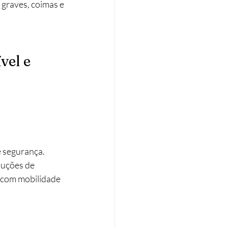
graves, coimas e 
vel e 
 segurança.​
luções de 
s com mobilidade 