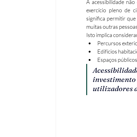
A acessibilidade não 
exercício pleno de c
Operações urbanísticas
Re
significa permitir que
muitas outras pessoas
Isto implica considerar
Acessibilidades
Remodela
Percursos exterio
Edifícios habitac
Espaços públicos
Acessibilidad
investimento 
utilizadores 