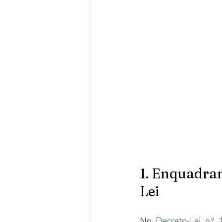
1. Enquadram
Lei
No 
Decreto‑Lei n.º