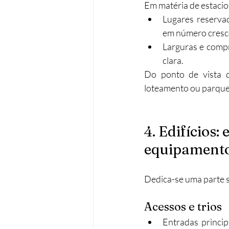
Em matéria de estacio
Lugares reserva
em número cresce
Larguras e compri
clara.​
Do ponto de vista d
loteamento ou parque
4. Edifícios:
equipamento
Dedica-se uma parte si
Acessos e trios
Entradas princip