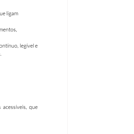
ue ligam 
mentos, 
ntínuo, legível e 
​
acessíveis, que 