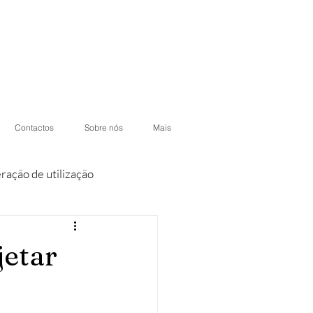
Contactos
Sobre nós
Mais
eração de utilização
iores
Condomínios
jetar
otéis