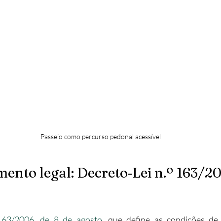
Passeio como percurso pedonal acessível
ento legal: Decreto‑Lei n.º 163/2
 163/2006, de 8 de agosto
, que define as condições de a