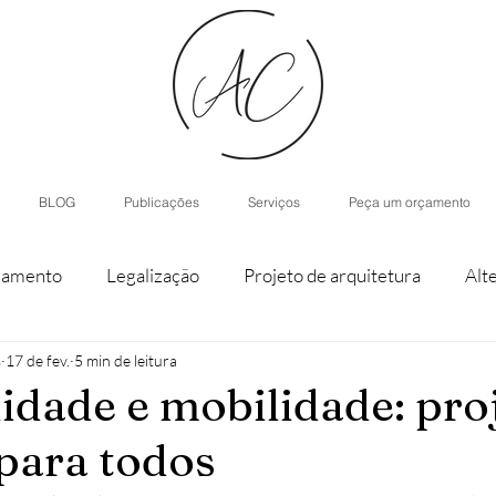
BLOG
Publicações
Serviços
Peça um orçamento
iamento
Legalização
Projeto de arquitetura
Alt
s
17 de fev.
5 min de leitura
staque de parcela
Agroturismo
Arquitetura de Inter
lidade e mobilidade: pro
para todos
nístico
Casas modulares
Inteligência Artificial
H