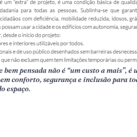
é um “extra” de projeto, é uma condição básica de qualid
idadania para todas as pessoas. Sublinha-se que garantir
abilitação
Imobiliário
Alojamento Local
Obras
 cidadãos com deficiência, mobilidade reduzida, idosos, gráv
 possam usar a cidade e os edifícios com autonomia, seguran
, desde o início do projeto:
ção
Turismo
Sustentabilidade
Investimento
res e interiores utilizáveis por todos.
ionais e de uso público desenhados sem barreiras desnecess
 que não excluem quem tem limitações temporárias ou perm
e bem pensada não é “um custo a mais”, é 
em conforto, segurança e inclusão para to
do espaço.