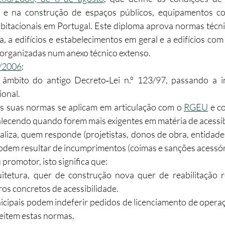
o e na construção de espaços públicos, equipamentos colet
habitacionais em Portugal. Este diploma aprova normas técnic
ca, a edifícios e estabelecimentos em geral e a edifícios com
 organizadas num anexo técnico extenso.​
3/2006
:
 âmbito do antigo Decreto‑Lei n.º 123/97, passando a i
onal.​
s suas normas se aplicam em articulação com o 
RGEU
 e c
alecendo quando forem mais exigentes em matéria de acessibi
aliza, quem responde (projetistas, donos de obra, entidades
dem resultar de incumprimentos (coimas e sanções acessóri
 promotor, isto significa que:
itetura, quer de construção nova quer de reabilitação r
os concretos de acessibilidade.
ipais podem indeferir pedidos de licenciamento de operaçõ
item estas normas.​