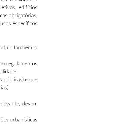
ivos, edifícios 
as obrigatórias, 
 usos específicos 
ncluir também o 
om regulamentos 
lidade.​
 públicas) e que 
as).​
elevante, devem 
es urbanísticas 