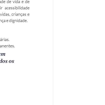
ade de vida e de 
 acessibilidade 
Eficiência energética
idas, crianças e 
ça e dignidade.​
Tributação Imobiliária
árias.
anentes.
um 
dos os 