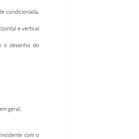
e condicionada, 
ontal e vertical 
e o desenho do 
em geral.​
incidente com o 