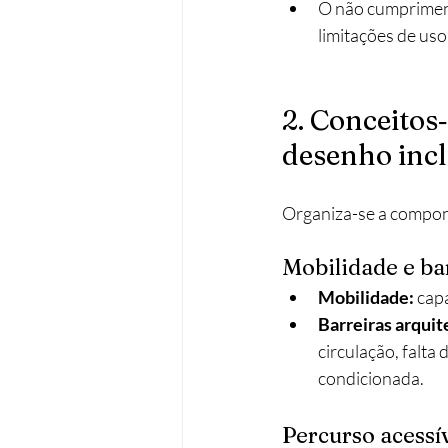
O não cumprimento
limitações de uso 
2. Conceitos
desenho incl
Organiza-se a componen
Mobilidade e ba
Mobilidade: 
capa
Barreiras arquit
circulação, falta
condicionada.​
Percurso acessí