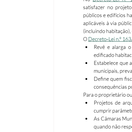
satisfazer no projet
públicos e edifícios 
aplicáveis à via públi
(incluindo habitação),
O 
Decreto‑Lei n.º 16
Revê e alarga o
edificado habitaci
Estabelece que a
municipais, prev
Define quem fisc
consequências po
Para o proprietário ou
Projetos de arqu
cumprir parâmetr
As Câmaras Munic
quando não respe