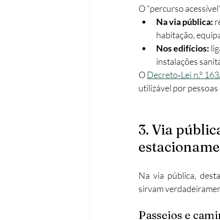
O “percurso acessível”
Na via pública:
 
habitação, equipa
Nos edifícios:
 l
instalações sanitá
O 
Decreto‑Lei n.º 16
utilizável por pessoas
3. Via públic
estacioname
Na via pública, dest
sirvam verdadeirament
Passeios e cami