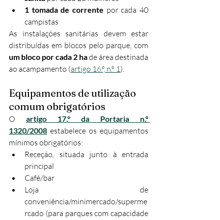
1 tomada de corrente
 por cada 40 
campistas
As instalações sanitárias devem estar 
distribuídas em blocos pelo parque, com 
um bloco por cada 2 ha
 de área destinada 
ao acampamento (
artigo 16.º, n.º 1
).
Equipamentos de utilização 
comum obrigatórios
O 
artigo 17.º da Portaria n.º 
1320/2008
 estabelece os equipamentos 
mínimos obrigatórios:
Receção, situada junto à entrada 
principal
Café/bar
Loja de 
conveniência/minimercado/superme
rcado (para parques com capacidade 