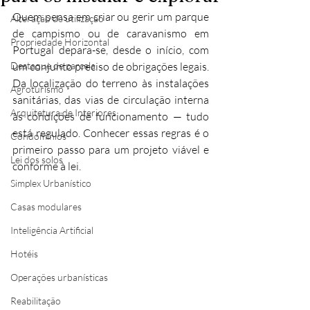
Quem pensa em criar ou gerir um parque 
Alteração de utilização
de campismo ou de caravanismo em 
Propriedade Horizontal
Portugal depara-se, desde o início, com 
Destaque de parcela
um conjunto preciso de obrigações legais. 
Da localização do terreno às instalações 
Agroturismo
sanitárias, das vias de circulação interna 
Arquitetura de Interiores
às condições de funcionamento — tudo 
está regulado. Conhecer essas regras é o 
Condomínios
primeiro passo para um projeto viável e 
Lei dos solos
conforme à lei.
Simplex Urbanístico
Casas modulares
Inteligência Artificial
Hotéis
Operações urbanísticas
Reabilitação