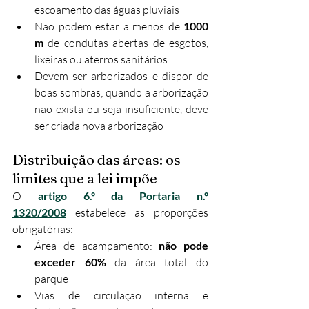
escoamento das águas pluviais
Não podem estar a menos de 
1000 
m
 de condutas abertas de esgotos, 
lixeiras ou aterros sanitários
Devem ser arborizados e dispor de 
boas sombras; quando a arborização 
não exista ou seja insuficiente, deve 
ser criada nova arborização
Distribuição das áreas: os 
limites que a lei impõe
O 
artigo 6.º da Portaria n.º 
1320/2008
 estabelece as proporções 
obrigatórias:
Área de acampamento: 
não pode 
exceder 60%
 da área total do 
parque
Vias de circulação interna e 