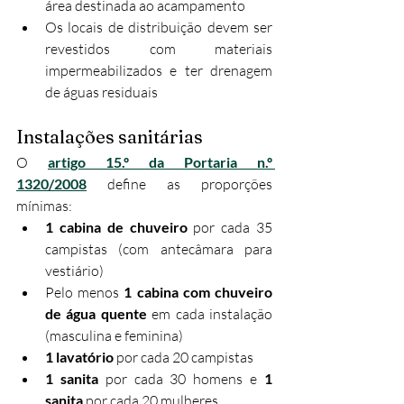
área destinada ao acampamento
Os locais de distribuição devem ser 
revestidos com materiais 
impermeabilizados e ter drenagem 
de águas residuais
Instalações sanitárias
O 
artigo 15.º da Portaria n.º 
1320/2008
 define as proporções 
mínimas:
1 cabina de chuveiro
 por cada 35 
campistas (com antecâmara para 
vestiário)
Pelo menos 
1 cabina com chuveiro 
de água quente
 em cada instalação 
(masculina e feminina)
1 lavatório
 por cada 20 campistas
1 sanita
 por cada 30 homens e 
1 
sanita
 por cada 20 mulheres