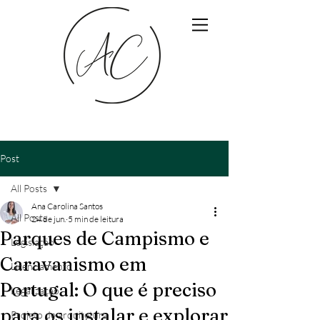
Post
All Posts
Ana Carolina Santos
All Posts
24 de jun.
5 min de leitura
Parques de Campismo e
Legislação
Caravanismo em
Licenciamento
Portugal: O que é preciso
Legalização
para os instalar e explorar
Projeto de arquitetura