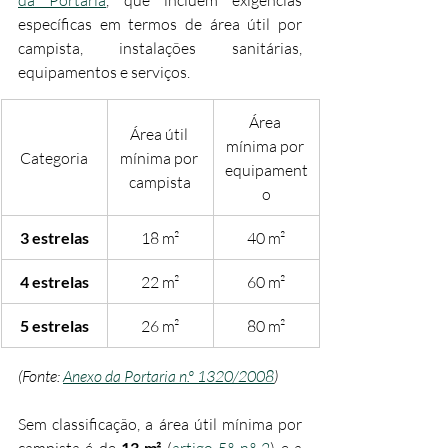
específicas em termos de área útil por 
campista, instalações sanitárias, 
equipamentos e serviços.
Área 
Área útil 
mínima por 
Categoria
mínima por 
equipament
campista
o
3 estrelas
18 m²
40 m²
4 estrelas
22 m²
60 m²
5 estrelas
26 m²
80 m²
(Fonte: 
Anexo da Portaria n.º 1320/2008
)
Sem classificação, a área útil mínima por 
campista é de 
13 m²
 (
artigo 5.º, n.º 2
) e a 