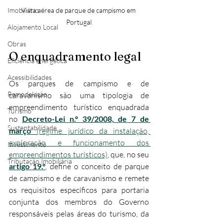
Vista aérea de parque de campismo em 
Imobiliário
Portugal
Alojamento Local
Obras
O enquadramento legal
Eficiência energética
Acessibilidades
Os parques de campismo e de 
Remodelação
caravanismo são uma tipologia de 
empreendimento turístico enquadrada 
Turismo
no 
Decreto-Lei n.º 39/2008, de 7 de 
Sustentabilidade
março
 (regime jurídico da instalação, 
exploração e funcionamento dos 
Investimento
empreendimentos turísticos)
, que, no seu 
Tributação Imobiliária
artigo 19.º
, define o conceito de parque 
de campismo e de caravanismo e remete 
os requisitos específicos para portaria 
conjunta dos membros do Governo 
responsáveis pelas áreas do turismo, da 