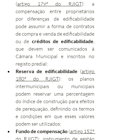
(
artigo 179.º do RJIGT
): a 
compensação entre proprietários 
por diferenças de edificabilidade 
pode assumir a forma de contratos 
de compra e venda de edificabilidade 
ou de 
créditos de edificabilidade
, 
que devem ser comunicados à 
Câmara Municipal e inscritos no 
registo predial;
Reserva de edificabilidade
 (
artigo 
180.º do RJIGT
): os planos 
intermunicipais ou municipais 
podem reservar uma percentagem 
do índice de construção para efeitos 
de perequação, definindo os termos 
e condições em que esses valores 
podem ser utilizados;
Fundo de compensação
 (
artigo 152.º 
do RJIGT
): instrumento de gestão 