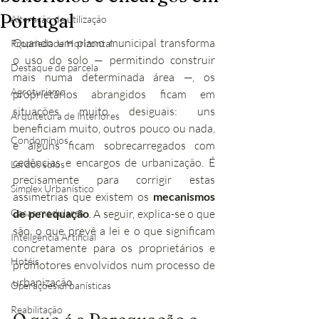
Portugal
Alteração de utilização
Quando um plano municipal transforma 
Propriedade Horizontal
o uso do solo — permitindo construir 
Destaque de parcela
mais numa determinada área —, os 
Agroturismo
proprietários abrangidos ficam em 
situações muito desiguais: uns 
Arquitetura de Interiores
beneficiam muito, outros pouco ou nada, 
Condomínios
e alguns ficam sobrecarregados com 
cedências e encargos de urbanização. É 
Lei dos solos
precisamente para corrigir estas 
Simplex Urbanístico
assimetrias que existem os 
mecanismos 
Casas modulares
de perequação
. A seguir, explica-se o que 
são, o que prevê a lei e o que significam 
Inteligência Artificial
concretamente para os proprietários e 
Hotéis
promotores envolvidos num processo de 
urbanização.
Operações urbanísticas
Reabilitação