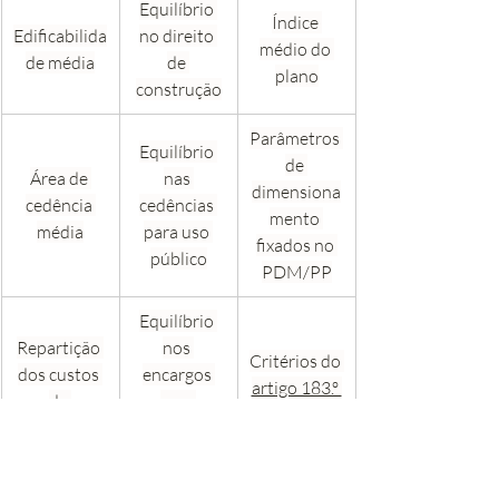
Equilíbrio 
Índice 
Edificabilida
no direito 
médio do 
de média
de 
plano
construção
Parâmetros 
Equilíbrio 
de 
Área de 
nas 
dimensiona
cedência 
cedências 
mento 
média
para uso 
fixados no 
público
PDM/PP
Equilíbrio 
Repartição 
nos 
Critérios do 
dos custos 
encargos 
artigo 183.º 
de 
com 
do RJIGT
urbanização
infraestrutu
ras