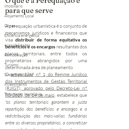
O que é a Perequação e 
Imobiliário
para que serve
Alojamento Local
Obras
A perequação urbanística é o conjunto de 
mecanismos jurídicos e financeiros que 
Eficiência energética
visa 
distribuir de forma equitativa os 
Acessibilidades
benefícios e os encargos
 resultantes dos 
planos territoriais, entre todos os 
Remodelação
proprietários abrangidos por uma 
Turismo
determinada área de planeamento.
O 
artigo 176.º, n.º 1, do Regime Jurídico 
Sustentabilidade
dos Instrumentos de Gestão Territorial 
Investimento
(RJIGT), aprovado pelo Decreto-Lei n.º 
Tributação Imobiliária
80/2015, de 14 de maio
, estabelece que 
"os planos territoriais garantem a justa 
repartição dos benefícios e encargos e a 
redistribuição das mais-valias fundiárias 
entre os diversos proprietários, a concretizar 