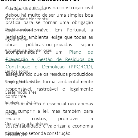
A gestão de resíduos na construção civil 
Alteração de utilização
deixou há muito de ser uma simples boa 
Propriedade Horizontal
prática para se tornar uma obrigação 
Destaque de parcela
legal incontornável. Em Portugal, a 
legislação ambiental exige que todas as 
Agroturismo
obras — públicas ou privadas — sejam 
Arquitetura de Interiores
acompanhadas de um 
Plano de 
Prevenção e Gestão de Resíduos de 
Condomínios
Construção e Demolição (PPGRCD)
, 
Lei dos solos
assegurando que os resíduos produzidos 
são geridos de forma ambientalmente 
Simplex Urbanístico
responsável, rastreável e legalmente 
Casas modulares
conforme.
Inteligência Artificial
Este documento é essencial não apenas 
para cumprir a lei, mas também para 
Hotéis
reduzir custos, promover a 
Operações urbanísticas
sustentabilidade e valorizar a economia 
circular no setor da construção.
Reabilitação