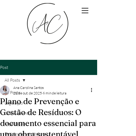
Post
All Posts
Ana Carolina Santos
All Posts
21 de out. de 2025
6 min de leitura
Plano de Prevenção e
Legislação
Gestão de Resíduos: O
Licenciamento
documento essencial para
Legalização
uma obra sustentável
Projeto de arquitetura