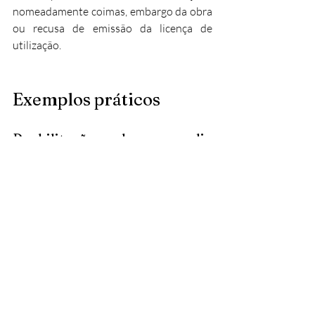
nomeadamente coimas, embargo da obra 
ou recusa de emissão da licença de 
utilização.
Exemplos práticos
Reabilitação de moradia 
unifamiliar
Numa obra de reabilitação, o 
PPGRCD
prevê a reutilização de materiais 
existentes (portas, janelas, pavimentos 
em madeira), a triagem em obra de tijolos, 
betão, metais e madeiras, e o 
encaminhamento de resíduos perigosos 
(tintas, solventes) para operador 
especializado.