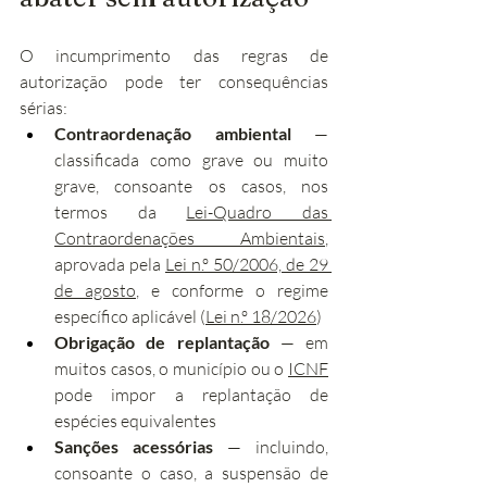
O incumprimento das regras de 
autorização pode ter consequências 
sérias:
Contraordenação ambiental
 — 
classificada como grave ou muito 
grave, consoante os casos, nos 
termos da 
Lei-Quadro das 
Contraordenações Ambientais
, 
aprovada pela 
Lei n.º 50/2006, de 29 
de agosto
, e conforme o regime 
específico aplicável (
Lei n.º 18/2026
)
Obrigação de replantação
 — em 
muitos casos, o município ou o 
ICNF
pode impor a replantação de 
espécies equivalentes
Sanções acessórias
 — incluindo, 
consoante o caso, a suspensão de 