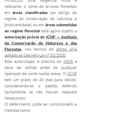
introduziu uma exigência nova e 
relevante: o corte de árvores florestais 
em 
áreas classificadas
 (ao abrigo do 
regime da conservação da natureza e 
biodiversidade) ou em 
áreas submetidas 
ao regime florestal
 está agora sujeito a 
autorização prévia do 
ICNF — Instituto 
da Conservação da Natureza e das 
Florestas
, nos termos do 
artigo 4.º-A 
aditado ao Decreto-Lei n.º 31/2020
.
Esta autorização é distinta do 
MCA
 e 
deve ser obtida antes de qualquer 
operação de corte nestas áreas. O 
ICNF
tem um prazo de 45 dias para decidir, 
considerando-se o pedido deferido 
tacitamente se não houver resposta 
nesse prazo.
O deferimento pode ser condicionado a 
medidas como: