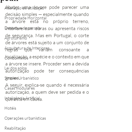
Abater uma árvore pode parecer uma 
Alteração de utilização
decisão simples — especialmente quando 
Propriedade Horizontal
a árvore está no próprio terreno, 
Destaque de parcela
interfere com obras ou apresenta riscos 
de segurança. Mas em Portugal, o corte 
Agroturismo
de árvores está sujeito a um conjunto de 
Arquitetura de Interiores
regras que variam consoante a 
localização, a espécie e o contexto em que 
Condomínios
a árvore se insere. Proceder sem a devida 
Lei dos solos
autorização pode ter consequências 
graves.
Simplex Urbanístico
A seguir, explica-se quando é necessária 
Casas modulares
autorização, a quem deve ser pedida e o 
Inteligência Artificial
que está em causa.
Hotéis
Operações urbanísticas
Reabilitação