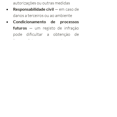
autorizações ou outras medidas
Responsabilidade civil
 — em caso de 
danos a terceiros ou ao ambiente
Condicionamento de processos 
futuros
 — um registo de infração 
pode dificultar a obtenção de 
licenças futuras no mesmo terreno
Em resumo: A quem 
recorrer
Entidade 
Contexto
Competente
Arvoredo urbano 
(espaço urbano, 
Câmara Municipal
terrenos privados)