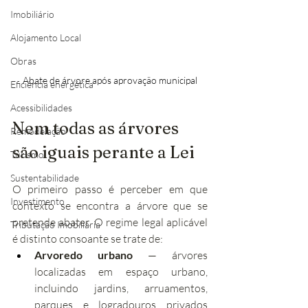
Imobiliário
Alojamento Local
Obras
Abate de árvore após aprovação municipal
Eficiência energética
Acessibilidades
Nem todas as árvores 
Remodelação
são iguais perante a Lei
Turismo
Sustentabilidade
O primeiro passo é perceber em que 
Investimento
contexto se encontra a árvore que se 
pretende abater. O regime legal aplicável 
Tributação Imobiliária
é distinto consoante se trate de:
Arvoredo urbano
 — árvores 
localizadas em espaço urbano, 
incluindo jardins, arruamentos, 
parques e logradouros privados 