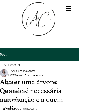
Post
All Posts
Ana Carolina Santos
All Posts
20 de mai.
5 min de leitura
Abater uma árvore:
Legislação
Quando é necessária
Licenciamento
autorização e a quem
Legalização
pedir
Projeto de arquitetura