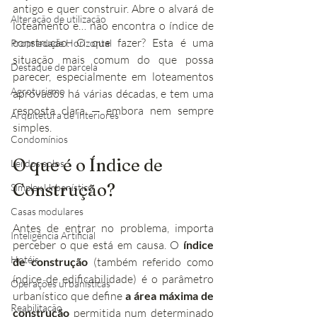
antigo e quer construir. Abre o alvará de 
Alteração de utilização
loteamento e… não encontra o índice de 
construção. O que fazer? Esta é uma 
Propriedade Horizontal
situação mais comum do que possa 
Destaque de parcela
parecer, especialmente em loteamentos 
Agroturismo
aprovados há várias décadas, e tem uma 
resposta clara — embora nem sempre 
Arquitetura de Interiores
simples.
Condomínios
O que é o Índice de 
Lei dos solos
Construção?
Simplex Urbanístico
Casas modulares
Antes de entrar no problema, importa 
Inteligência Artificial
perceber o que está em causa. O 
índice 
Hotéis
de construção
 (também referido como 
índice de edificabilidade) é o parâmetro 
Operações urbanísticas
urbanístico que define 
a área máxima de 
Reabilitação
construção
 permitida num determinado 