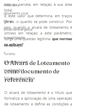
lote ou parcela, em relação à sua área 
Imobiliário
total.
Alojamento Local
É este valor que determina, em traços 
Obras
gerais, o quanto se pode construir. Por 
isso, quando o alvará de loteamento é 
Eficiência energética
omisso em relação a este parâmetro, 
Acessibilidades
surge uma questão legítima: 
que normas 
se aplicam?
Remodelação
Turismo
O Alvará de Loteamento 
Sustentabilidade
Investimento
como documento de 
Tributação Imobiliária
referência
O alvará de loteamento é o título que 
formaliza a aprovação de uma operação 
de loteamento e define as condições a 