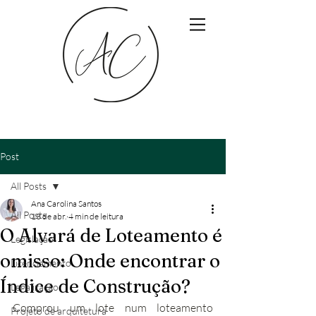
Post
All Posts
Ana Carolina Santos
All Posts
13 de abr.
4 min de leitura
O Alvará de Loteamento é
Legislação
omisso: Onde encontrar o
Licenciamento
Índice de Construção?
Legalização
Comprou um lote num loteamento 
Projeto de arquitetura