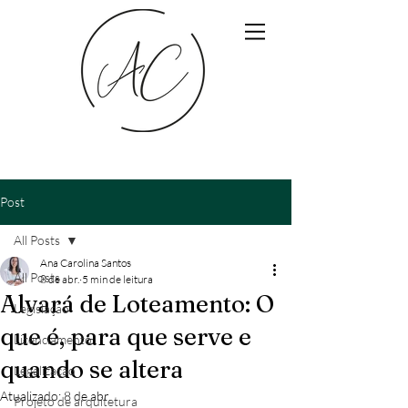
Post
All Posts
Ana Carolina Santos
All Posts
8 de abr.
5 min de leitura
Alvará de Loteamento: O
Legislação
que é, para que serve e
Licenciamento
quando se altera
Legalização
Atualizado:
8 de abr.
Projeto de arquitetura