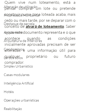
Quem vive num loteamento, está a 
Alteração de utilização
pensar comprar um lote ou pretende 
construir numa zona loteada acaba, mais 
Propriedade Horizontal
cedo ou mais tarde, por se deparar com o 
Destaque de parcela
conceito de 
alvará de loteamento
. Saber 
o que este documento representa e o que 
Agroturismo
acontece quando as condições 
Arquitetura de Interiores
inicialmente aprovadas precisam de ser 
Condomínios
alteradas é uma informação útil para 
qualquer proprietário ou futuro 
Lei dos solos
comprador.
Simplex Urbanístico
Casas modulares
Inteligência Artificial
Hotéis
Operações urbanísticas
Reabilitação