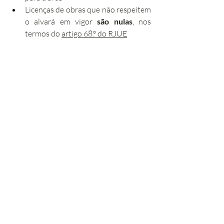
Licenças de obras que não respeitem 
o alvará em vigor 
são nulas
, nos 
termos do 
artigo 68.º do RJUE
Na prática: O que deve 
saber antes de comprar 
ou construir num 
Loteamento
Antes de adquirir um lote ou avançar com 
um projeto de construção numa zona 
loteada, é essencial verificar:
Se o alvará de loteamento está em 
vigor e atualizado
Quais as condições de edificação 
previstas para o lote específico