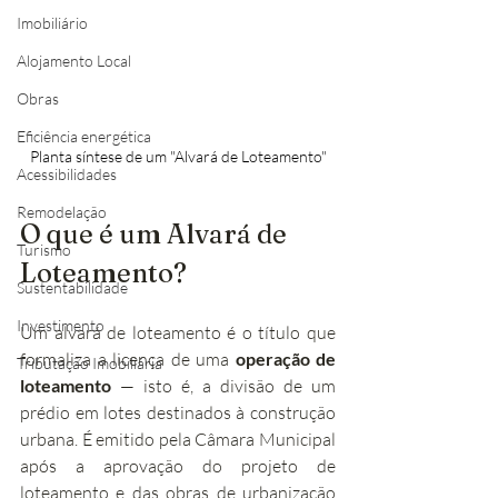
Imobiliário
Alojamento Local
Obras
Eficiência energética
Planta síntese de um "Alvará de Loteamento"
Acessibilidades
Remodelação
O que é um Alvará de 
Turismo
Loteamento?
Sustentabilidade
Investimento
Um alvará de loteamento é o título que 
formaliza a licença de uma 
operação de 
Tributação Imobiliária
loteamento
 — isto é, a divisão de um 
prédio em lotes destinados à construção 
urbana. É emitido pela Câmara Municipal 
após a aprovação do projeto de 
loteamento e das obras de urbanização 