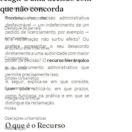
que não concorda
Alteração de utilização
Recebeu uma decisão administrativa 
Propriedade Horizontal
desfavorável — um indeferimento de um 
Destaque de parcela
pedido de licenciamento, por exemplo — 
Agroturismo
e a reclamação não surtiu efeito? Ou 
prefere apresentar o seu desacordo 
Arquitetura de Interiores
diretamente a uma autoridade com maior 
Condomínios
poder de decisão? O 
recurso hierárquico
é o instrumento administrativo que 
Lei dos solos
permite precisamente isso.
Simplex Urbanístico
A seguir, explica-se em que consiste, 
Casas modulares
quem pode utilizá-lo, em que prazos, 
como funciona na prática e em que se 
Inteligência Artificial
distingue da reclamação.
Hotéis
Operações urbanísticas
O que é o Recurso 
Reabilitação