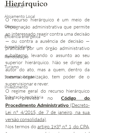
Hierárquico
Imobiliário
Alojamento Local
O recurso hierárquico é um meio de 
Obras
impugnação administrativa que permite 
ao interessado reagir contra uma decisão 
Eficiência energética
— ou contra a ausência de decisão — 
Acessibilidades
praticada por um órgão administrativo 
subalterno, levando o assunto ao seu 
Remodelação
superior hierárquico. Não se dirige ao 
Turismo
autor do ato, mas a quem, dentro da 
mesma organização, tem poder de o 
Sustentabilidade
supervisionar e rever.
Investimento
O regime geral do recurso hierárquico 
Tributação Imobiliária
está previsto no 
Código do 
Procedimento Administrativo
 (Decreto-
Lei n.º 4/2015, de 7 de janeiro, na sua 
versão consolidada)
.
Nos termos do 
artigo 193.º, n.º 1, do CPA
, 