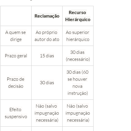
Recurso 
Reclamação
Hierárquico
A quem se 
Ao próprio 
Ao superior 
dirige
autor do ato
hierárquico
30 dias 
Prazo geral
15 dias
(necessário)
30 dias (60 
Prazo de 
se houver 
30 dias
decisão
nova 
instrução)
Não (salvo 
Não (salvo 
Efeito 
impugnação
impugnação
suspensivo
 necessária)
 necessária)