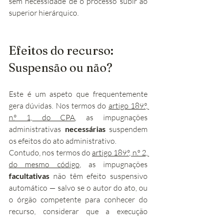
sem necessidade de o processo subir ao 
superior hierárquico.
Efeitos do recurso: 
Suspensão ou não?
Este é um aspeto que frequentemente 
gera dúvidas. Nos termos do 
artigo 189.º, 
n.º 1, do CPA
, as impugnações 
administrativas 
necessárias
 suspendem 
os efeitos do ato administrativo.
Contudo, nos termos do 
artigo 189.º, n.º 2, 
do mesmo código
, as impugnações 
facultativas
 não têm efeito suspensivo 
automático — salvo se o autor do ato, ou 
o órgão competente para conhecer do 
recurso, considerar que a execução 