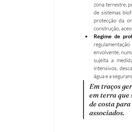
zona terrestre, p
de sistemas biofí
protecção da orl
construção, acess
Regime de prote
regulamentação
envolvente, numa
sujeita a medida
intensivos, desc
água e a seguranç
Em traços ger
em terra que 
de costa para
associados.