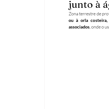
junto à 
Operações urbanísticas
Re
Zona terrestre de pro
ou à orla costeira
associados
, onde o us
Acessibilidades
Remodela