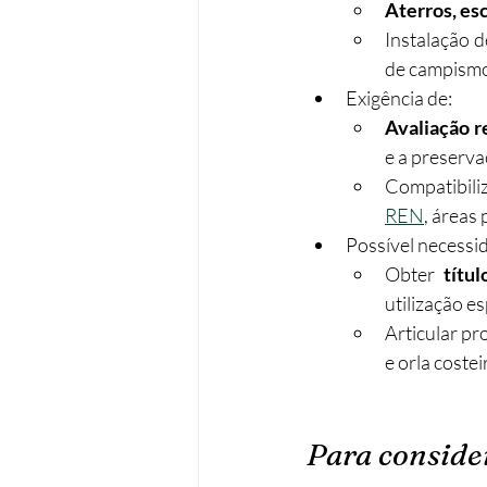
Aterros, es
Instalação d
de campismo,
Exigência de:
Avaliação r
e a preserva
Compatibiliz
REN
, áreas
Possível necessi
Obter 
títul
utilização e
Articular pr
e orla coste
Para conside