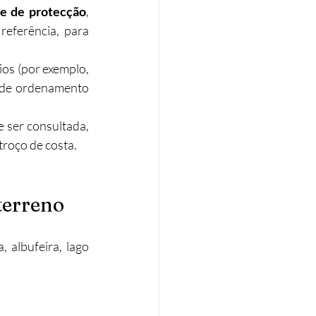
re de protecção
, 
eferência, para 
os (por exemplo, 
 de ordenamento 
e ser consultada, 
troço de costa.
terreno
 albufeira, lago 