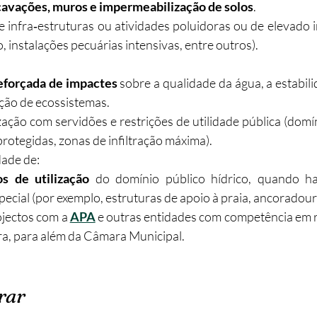
cavações, muros e impermeabilização de solos
.
e infra‑estruturas ou atividades poluidoras ou de elevado 
 instalações pecuárias intensivas, entre outros).
eforçada de impactes
 sobre a qualidade da água, a estabil
ção de ecossistemas.
ação com servidões e restrições de utilidade pública (domín
 protegidas, zonas de infiltração máxima).
dade de:
os de utilização
 do domínio público hídrico, quando ha
special (por exemplo, estruturas de apoio à praia, ancoradou
ojectos com a 
APA
 e outras entidades com competência em r
ira, para além da Câmara Municipal.
rar