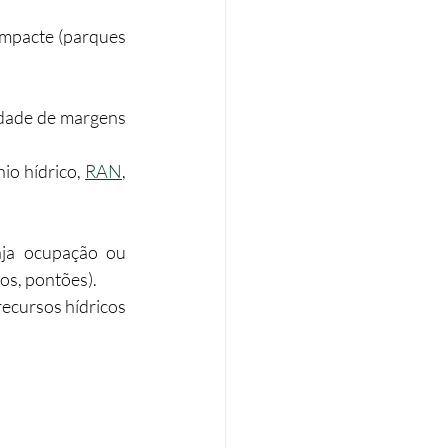
impacte (parques 
idade de margens 
io hídrico, 
RAN
, 
ja ocupação ou 
ros, pontões).
ecursos hídricos 