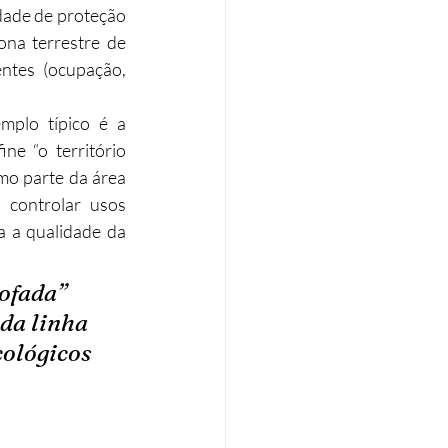
dade de proteção 
ona terrestre de 
ntes (ocupação, 
plo típico é a 
ne “o território 
o parte da área 
 controlar usos 
 a qualidade da 
ofada” 
da linha 
cológicos 