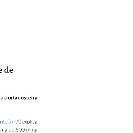
 de 
a à 
orla costeira
nte (APA) 
explica 
ima de 500 m na 