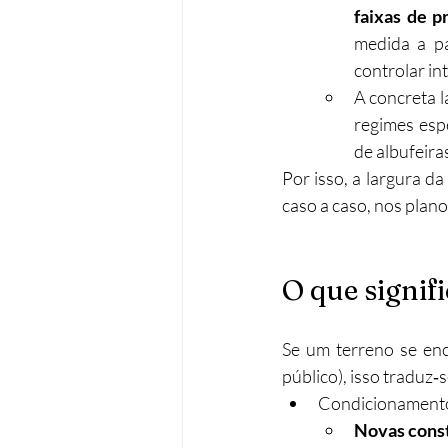
faixas de p
medida a pa
controlar in
A concreta l
regimes esp
de albufeiras)
Por isso, a largura da
caso a caso, nos plano
O que signif
Se um terreno se enco
público), isso traduz‑
Condicionamento
Novas cons