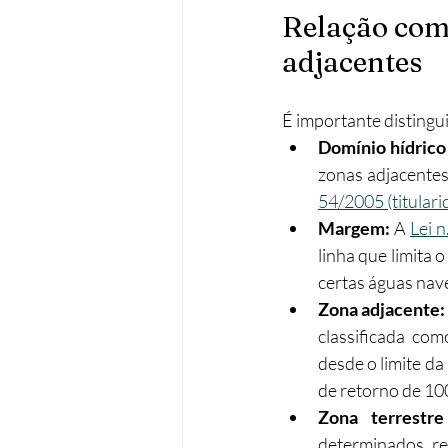
Relação com 
adjacentes
É importante distingu
Domínio hídrico 
zonas adjacentes,
54/2005 (titulari
Margem: 
A 
Lei 
linha que limita o
certas águas nave
Zona adjacente:
classificada co
desde o limite da
de retorno de 10
Zona terrestr
determinados reg