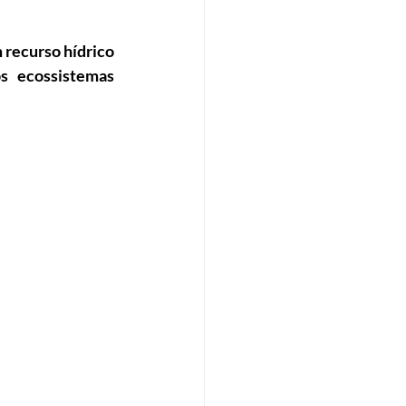
Eficiência energética
 recurso hídrico 
s ecossistemas 
Tributação Imobiliária