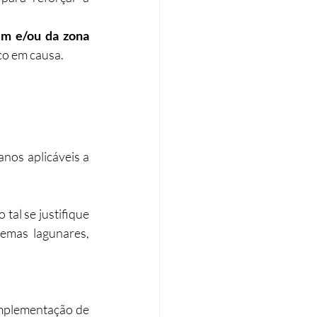
m e/ou da zona 
co em causa.
nos aplicáveis a 
al se justifique 
temas lagunares, 
Documentos técnicos e normas sectoriais referem, em certos casos, a implementação de 