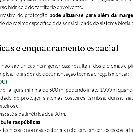
so hídrico e do território envolvente.
rrestre de protecção 
pode situar‑se para além da marge
o do regime específico e da sensibilidade do sistema biofísi
icas e enquadramento espacial
 não são únicas nem genéricas; resultam dos diplomas e pla
mplos, retirados de documentação técnica e regulamentar:
OC)
re: largura mínima de 500 m, podendo ir até 1000 m quando t
idade de proteger sistemas costeiros (arribas, dunas, sis
teiros).​
a: até à batimétrica dos 30 m.
lbufeiras públicas