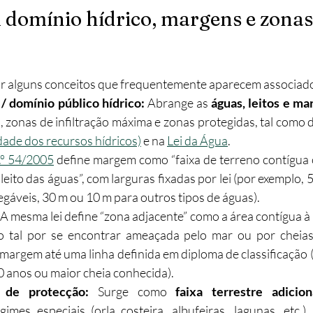
domínio hídrico, margens e zonas
ir alguns conceitos que frequentemente aparecem associad
/ domínio público hídrico: 
Abrange as 
águas, leitos e ma
 zonas de infiltração máxima e zonas protegidas, tal como d
dade dos recursos hídricos)
 e na 
Lei da Água
.
n.º 54/2005
 define margem como “faixa de terreno contígua 
 leito das águas”, com larguras fixadas por lei (por exemplo, 
gáveis, 30 m ou 10 m para outros tipos de águas).
 
A mesma lei define “zona adjacente” como a área contígua à
mo tal por se encontrar ameaçada pelo mar ou por cheias
 margem até uma linha definida em diploma de classificação (
0 anos ou maior cheia conhecida).
e de protecção: 
Surge como 
faixa terrestre adicion
imes especiais (orla costeira, albufeiras, lagunas, etc.),