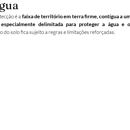
água
abilitação
Imobiliário
Alojamento Local
Obras
tecção é a 
faixa de território em terra firme, contígua a um
, especialmente delimitada para proteger a água e o
o do solo fica sujeito a regras e limitações reforçadas.
ção
Turismo
Sustentabilidade
Investimento