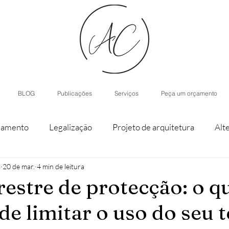
BLOG
Publicações
Serviços
Peça um orçamento
iamento
Legalização
Projeto de arquitetura
Alt
s
20 de mar.
4 min de leitura
staque de parcela
Agroturismo
Arquitetura de Inter
restre de protecção: o qu
e limitar o uso do seu 
nístico
Casas modulares
Inteligência Artificial
H