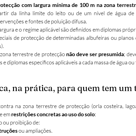
rotecção com largura mínima de 100 m na zona terrest
rtir da linha limite do leito ou de um nível de água de r
tervenções e fontes de poluição difusa.
argura e o regime aplicável são definidos em diplomas própri
eciais de protecção de determinadas albufeiras ou planos
.​
 zona terrestre de protecção 
não deve ser presumida
; dev
s e diplomas específicos aplicáveis a cada massa de água ou 
ica, na prática, para quem tem um 
ntra na zona terrestre de protecção (orla costeira, lagoa,
se em 
restrições concretas ao uso do solo
:
 ou proibição de:
truções
 ou ampliações.