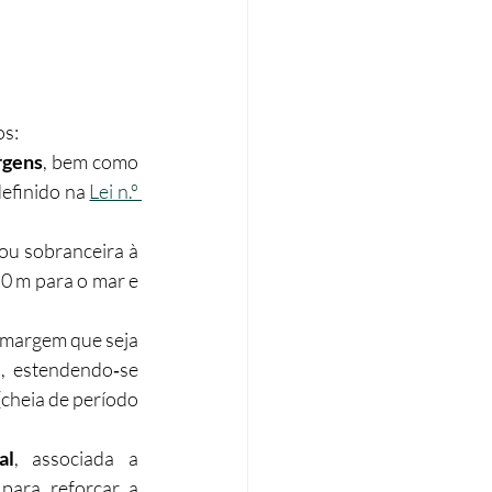
 
os:
rgens
, bem como 
efinido na 
Lei n.º 
ou sobranceira à 
50 m para o mar e 
 margem que seja 
, estendendo‑se 
cheia de período 
al
, associada a 
 para reforçar a 