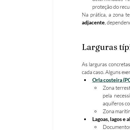
proteção do recur
Na prática, a zona te
adjacente
, dependend
Larguras típ
As larguras concretas
cada caso. Alguns exe
Orla costeira (P
Zona terrest
pela necess
aquíferos cos
Zona marítim
Lagoas, lagos e a