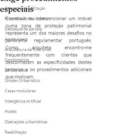
especiais
Alteração de utilização
Construir ou intervencionar um imóvel 
Propriedade Horizontal
numa zona de proteção patrimonial 
Destaque de parcela
representa um dos maiores desafios no 
Agroturismo
panorama regulamentar português. 
Como arquiteta encontro-me 
Arquitetura de Interiores
frequentemente com clientes que 
Condomínios
desconhecem as especificidades destes 
terrenos e os procedimentos adicionais 
Lei dos solos
que implicam.
Simplex Urbanístico
Casas modulares
Inteligência Artificial
Hotéis
Operações urbanísticas
Reabilitação