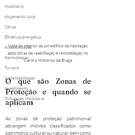
Imobiliário
Alojamento Local
Obras
Eficiência energética
Vista do interior de um edifício de habitação 
Acessibilidades
após obras de reabilitação e remodelação no 
Remodelação
Centro Histórico de Braga
Turismo
Sustentabilidade
O que são Zonas de 
Investimento
Proteção e quando se 
Tributação Imobiliária
aplicam
As zonas de proteção patrimonial 
abrangem imóveis classificados como 
património cultural ou natural, bem como 