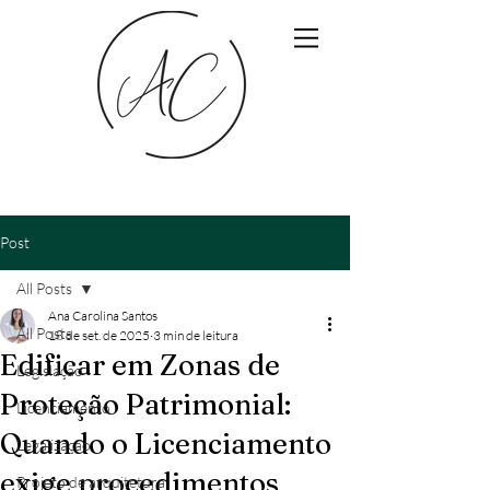
Post
All Posts
Ana Carolina Santos
All Posts
18 de set. de 2025
3 min de leitura
Edificar em Zonas de
Legislação
Proteção Patrimonial:
Licenciamento
Quando o Licenciamento
Legalização
exige procedimentos
Projeto de arquitetura