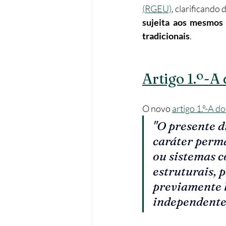
(RGEU)
, clarificando
sujeita aos mesmos 
tradicionais
.
Artigo 1.º-A
O novo 
artigo 1.º-A d
"O presente d
caráter perma
ou sistemas c
estruturais, 
previamente l
independente