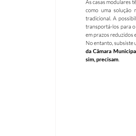
As casas modulares tê
como uma solução mo
Operações urbanísticas
Re
tradicional. A possib
transportá-los para o
em prazos reduzidos e 
Acessibilidades
Remodela
No entanto, subsiste 
da Câmara Municipa
sim, precisam
.