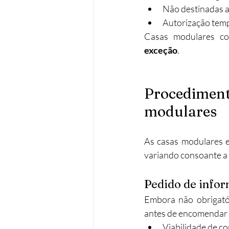
Não destinadas 
Autorização temp
Casas modulares co
exceção
.
Procedimento
modulares
As casas modulares e
variando consoante a 
Pedido de infor
Embora não obrigatór
antes de encomendar 
Viabilidade de co