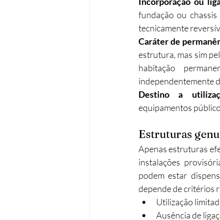
Incorporação ou liga
fundação ou chassis m
tecnicamente reversíve
Caráter de permanên
estrutura, mas sim pel
habitação permane
independentemente d
Destino a utiliz
equipamentos públicos
Estruturas genu
Apenas estruturas efe
instalações provisór
podem estar dispensa
depende de critérios 
Utilização limita
Ausência de ligaç