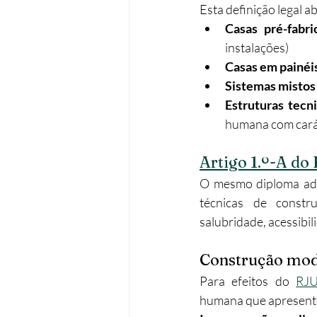
Esta definição legal 
Casas pré-fabr
instalações)
Casas em painéis
Sistemas mistos
Estruturas tec
humana com cará
Artigo 1.º-A d
O mesmo diploma ad
técnicas de constru
salubridade, acessibi
Construção modu
Para efeitos do 
RJ
humana que apresente 