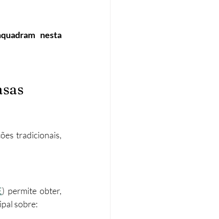
quadram nesta 
asas 
s tradicionais, 
E
) permite obter, 
pal sobre: