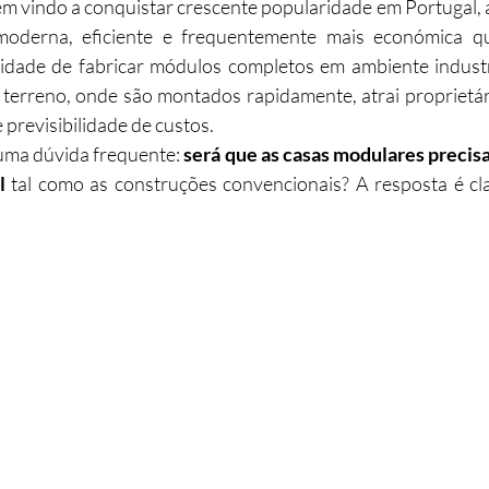
m vindo a conquistar crescente popularidade em Portugal,
derna, eficiente e frequentemente mais económica qu
abilitação
Imobiliário
Alojamento Local
Obras
ilidade de fabricar módulos completos em ambiente industr
 terreno, onde são montados rapidamente, atrai proprietár
previsibilidade de custos.
ção
Turismo
Sustentabilidade
Investimento
uma dúvida frequente: 
será que as casas modulares precis
l