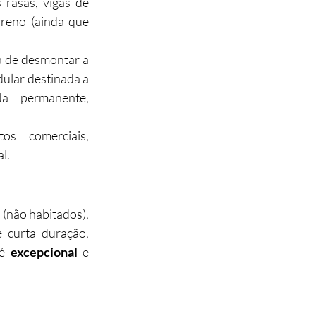
rasas, vigas de 
rreno (ainda que 
 de desmontar a 
ular destinada a 
a permanente, 
tos comerciais, 
l.
(não habitados), 
 curta duração, 
é 
excepcional
 e 