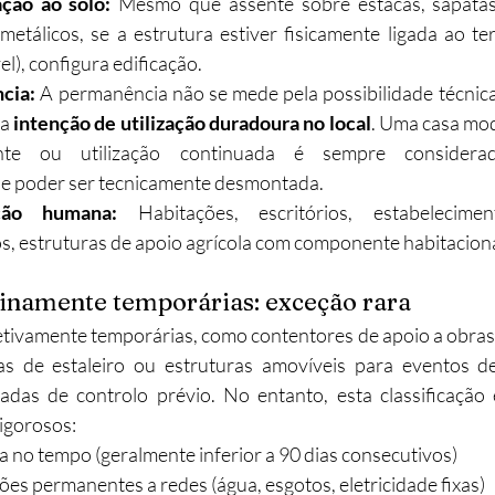
ção ao solo: 
Mesmo que assente sobre estacas, sapatas 
etálicos, se a estrutura estiver fisicamente ligada ao te
l), configura edificação.
cia: 
A permanência não se mede pela possibilidade técnica
a 
intenção de utilização duradoura no local
. Uma casa mod
nte ou utilização continuada é sempre considerad
e poder ser tecnicamente desmontada.
ação humana: 
Habitações, escritórios, estabelecimen
, estruturas de apoio agrícola com componente habitaciona
inamente temporárias: exceção rara
tivamente temporárias, como contentores de apoio a obras 
ias de estaleiro ou estruturas amovíveis para eventos de
das de controlo prévio. No entanto, esta classificação 
rigorosos:
da no tempo (geralmente inferior a 90 dias consecutivos)
ões permanentes a redes (água, esgotos, eletricidade fixas)