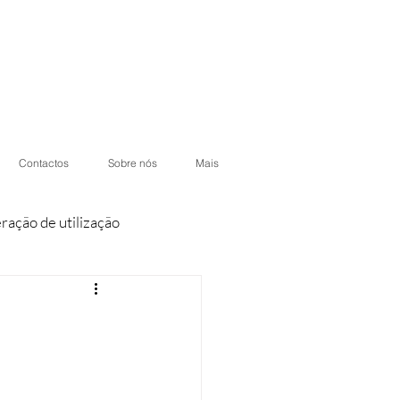
Contactos
Sobre nós
Mais
eração de utilização
iores
Condomínios
otéis