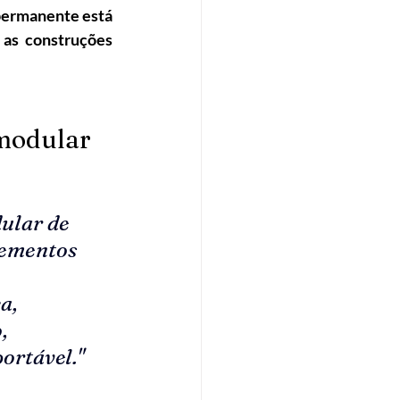
permanente está 
as construções 
 modular
ular de 
lementos 
 
a, 
, 
ortável."