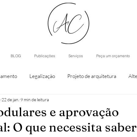
BLOG
Publicações
Serviços
Peça um orçamento
iamento
Legalização
Projeto de arquitetura
Alt
s
22 de jan.
9 min de leitura
staque de parcela
Agroturismo
Arquitetura de Inter
dulares e aprovação
l: O que necessita saber
nístico
Casas modulares
Inteligência Artificial
H