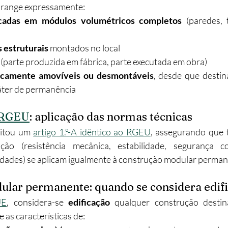
abrange expressamente:
icadas em módulos volumétricos completos
 (paredes, 
 estruturais
 montados no local
 (parte produzida em fábrica, parte executada em obra)
nicamente amovíveis ou desmontáveis
, desde que destina
ter de permanência
o RGEU
: aplicação das normas técnicas
itou um 
artigo 1.º-A idêntico ao RGEU
, assegurando que 
ção (resistência mecânica, estabilidade, segurança con
lidades) se aplicam igualmente à construção modular perman
lar permanente: quando se considera edif
UE
, considera-se 
edificação
 qualquer construção destina
as características de: