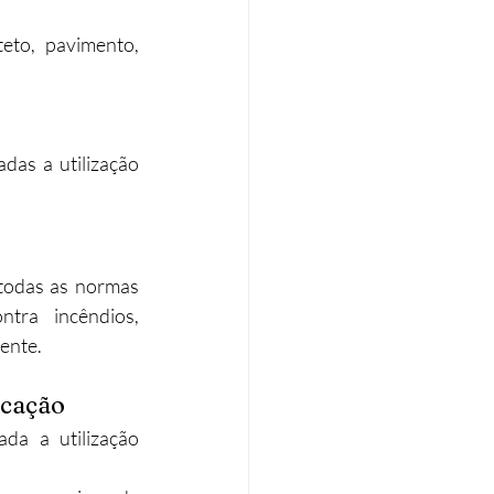
teto, pavimento, 
das a utilização 
todas as normas 
tra incêndios, 
ente.
icação
da a utilização 