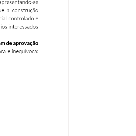
 apresentando-se 
e a construção 
Eficiência energética
ial controlado e 
ios interessados 
Tributação Imobiliária
am de aprovação 
 tal como as construções convencionais? A resposta é clara e inequívoca: 