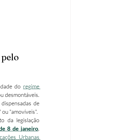
pelo 
idade do 
regime 
ou desmontáveis. 
 dispensadas de 
 ou "amovíveis".
o da legislação 
de 8 de janeiro
, 
cações Urbanas 