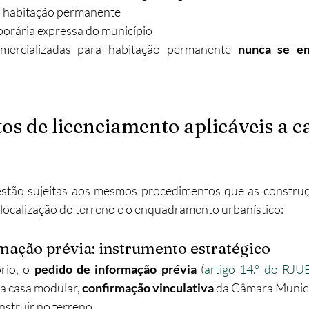
a habitação permanente
orária expressa do município
mercializadas para habitação permanente 
nunca se en
s de licenciamento aplicáveis a c
stão sujeitas aos mesmos procedimentos que as construçõe
localização do terreno e o enquadramento urbanístico:
mação prévia: instrumento estratégico
io, o 
pedido de informação prévia
 (
artigo 14.º do RJU
a casa modular, 
confirmação vinculativa
 da Câmara Munici
nstruir no terreno