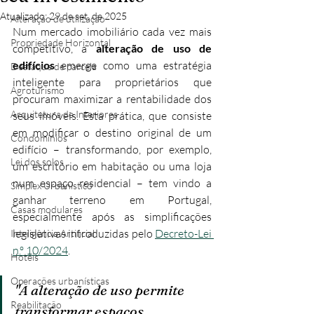
Atualizado:
29 de set. de 2025
Alteração de utilização
Num mercado imobiliário cada vez mais 
Propriedade Horizontal
competitivo, a 
alteração de uso de 
edifícios
 emerge como uma estratégia 
Destaque de parcela
inteligente para proprietários que 
Agroturismo
procuram maximizar a rentabilidade dos 
Arquitetura de Interiores
seus imóveis. Esta prática, que consiste 
em modificar o destino original de um 
Condomínios
edifício – transformando, por exemplo, 
Lei dos solos
um escritório em habitação ou uma loja 
num espaço residencial – tem vindo a 
Simplex Urbanístico
ganhar terreno em Portugal, 
Casas modulares
especialmente após as simplificações 
legislativas introduzidas pelo 
Decreto-Lei 
Inteligência Artificial
n.º 10/2024
.
Hotéis
Operações urbanísticas
"A alteração de uso permite 
Reabilitação
transformar espaços 