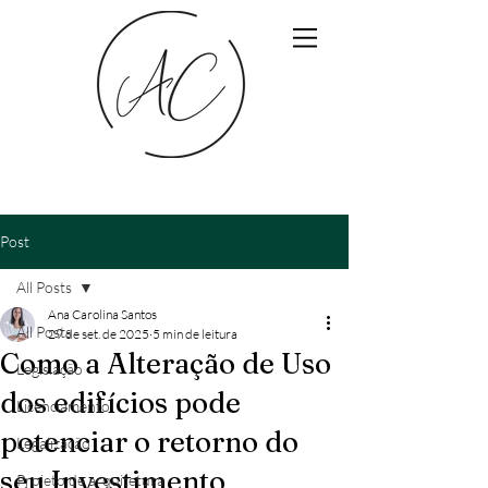
Post
All Posts
Ana Carolina Santos
All Posts
29 de set. de 2025
5 min de leitura
Como a Alteração de Uso
Legislação
dos edifícios pode
Licenciamento
potenciar o retorno do
Legalização
seu Investimento
Projeto de arquitetura