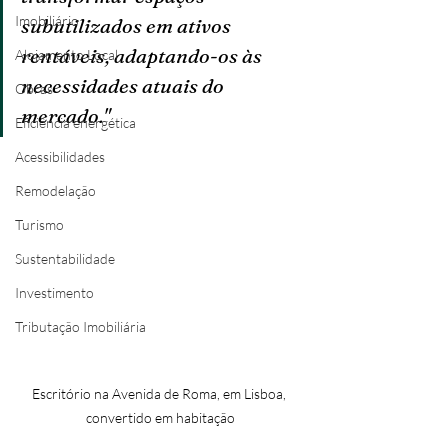
Imobiliário
subutilizados em ativos 
rentáveis, adaptando-os às 
Alojamento Local
necessidades atuais do 
Obras
mercado."
Eficiência energética
Acessibilidades
Remodelação
Turismo
Sustentabilidade
Investimento
Tributação Imobiliária
Escritório na Avenida de Roma, em Lisboa, 
convertido em habitação