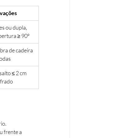
vações
es ou dupla, 
bertura ≥ 90°
ra de cadeira 
rodas
alto ≤ 2 cm 
frado
io.
 frente a 