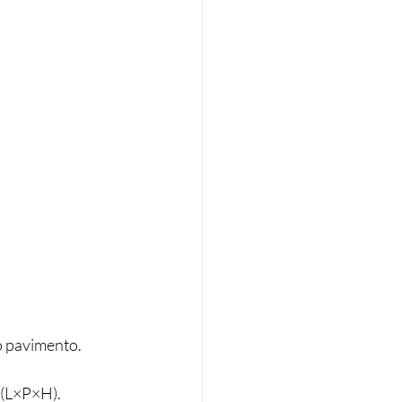
do pavimento.
m (L×P×H).