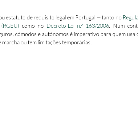
abilitação
Imobiliário
Alojamento Local
Obras
u estatuto de requisito legal em Portugal — tanto no 
Regula
s (RGEU)
 como no 
Decreto-Lei n.º 163/2006
. Num conte
eguros, cómodos e autónomos é imperativo para quem usa ca
ção
Turismo
Sustentabilidade
Investimento
e marcha ou tem limitações temporárias.