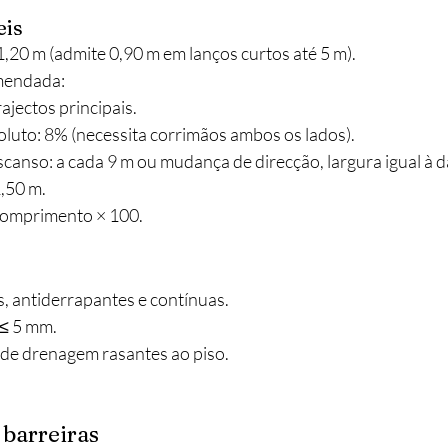
eis
,20 m (admite 0,90 m em lanços curtos até 5 m).
mendada:
ajectos principais.
luto: 8% (necessita corrimãos ambos os lados).
canso: a cada 9 m ou mudança de direcção, largura igual à d
,50 m.
 comprimento × 100.
s, antiderrapantes e contínuas.
 ≤ 5 mm.
 de drenagem rasantes ao piso.
 barreiras