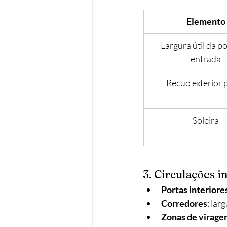
Elemento
Largura útil da po
entrada
Recuo exterior 
Soleira
3. Circulações i
Portas interiore
Corredores
: lar
Zonas de virag