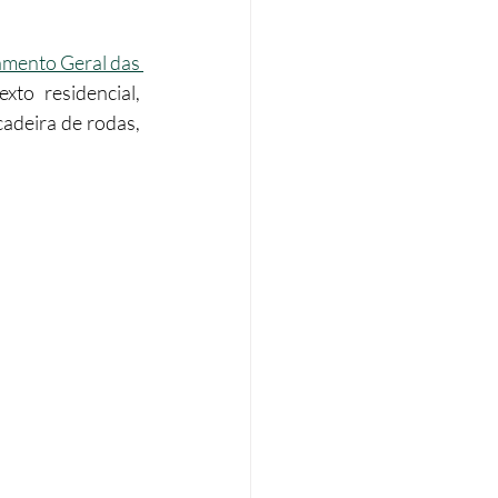
Eficiência energética
mento Geral das 
xto residencial, 
deira de rodas, 
Tributação Imobiliária