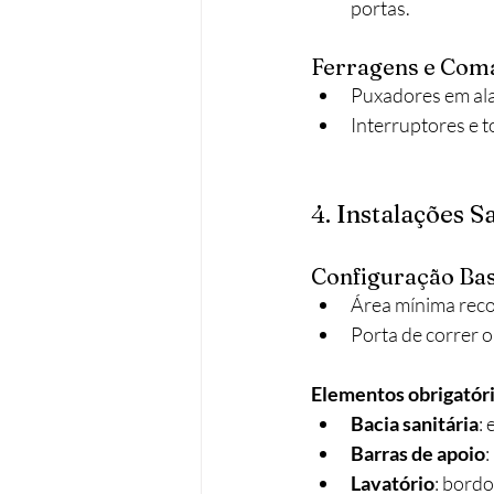
portas.
Ferragens e Com
Puxadores em ala
Interruptores e 
4. Instalações S
Configuração Ba
Área mínima reco
Porta de correr ou
Elementos obrigatór
Bacia sanitária
:
Barras de apoio
:
Lavatório
: bordo