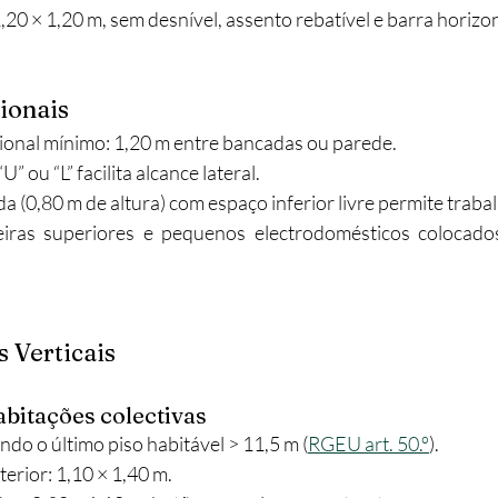
1,20 × 1,20 m, sem desnível, assento rebatível e barra horizon
ionais
onal mínimo: 1,20 m entre bancadas ou parede.
 ou “L” facilita alcance lateral.
 (0,80 m de altura) com espaço inferior livre permite traba
leiras superiores e pequenos electrodomésticos colocado
 Verticais
bitações colectivas
do o último piso habitável > 11,5 m (
RGEU art. 50.º
).
erior: 1,10 × 1,40 m.