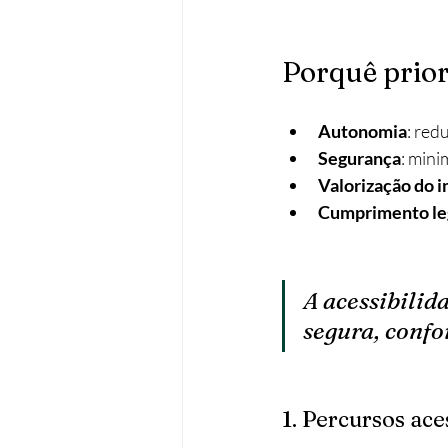
Porquê prior
Autonomia
: red
Segurança
: mini
Valorização do 
Cumprimento le
A acessibilid
segura, confo
1. Percursos ace