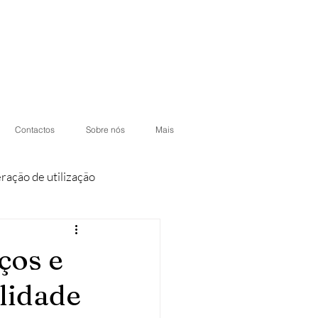
Contactos
Sobre nós
Mais
eração de utilização
iores
Condomínios
ços e
lidade
otéis