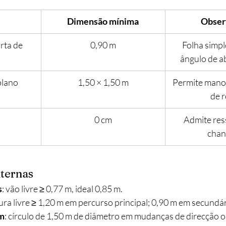
Dimensão mínima
Obser
rta de 
0,90 m
Folha simpl
ângulo de a
plano
1,50 × 1,50 m
Permite manob
de 
0 cm
Admite ress
chan
nternas
s
: vão livre ≥ 0,77 m, ideal 0,85 m.
gura livre ≥ 1,20 m em percurso principal; 0,90 m em secundár
em
: círculo de 1,50 m de diâmetro em mudanças de direcção ou