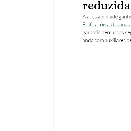
reduzida
Operações urbanísticas
Re
A acessibilidade ganho
Edificações Urbana
garantir percursos s
Acessibilidades
Remodela
anda com auxiliares d