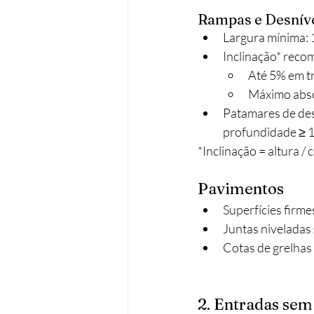
Rampas e Desnív
Largura mínima: 1
Inclinação* reco
Até 5% em tr
Máximo abso
Patamares de des
profundidade ≥ 1
*Inclinação = altura /
Pavimentos
Superfícies firme
Juntas niveladas
Cotas de grelhas
2. Entradas sem