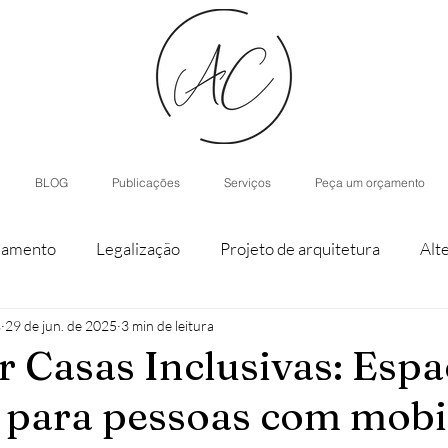
BLOG
Publicações
Serviços
Peça um orçamento
iamento
Legalização
Projeto de arquitetura
Alt
s
29 de jun. de 2025
3 min de leitura
staque de parcela
Agroturismo
Arquitetura de Inter
 Casas Inclusivas: Espa
 para pessoas com mobi
nístico
Casas modulares
Inteligência Artificial
H