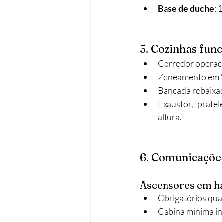
Base de duche
: 
5. Cozinhas func
Corredor operaci
Zoneamento em “U”
Bancada rebaixada
Exaustor, prate
altura.
6. Comunicações
Ascensores em ha
Obrigatórios quan
Cabina mínima int