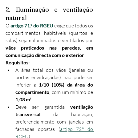
2. Iluminação e ventilação 
natural
O 
artigo 71.º do RGEU
 exige que todos os 
compartimentos habitáveis (quartos e 
salas) sejam iluminados e ventilados por 
vãos praticados nas paredes, em 
comunicação directa com o exterior
.
Requisitos:
A área total dos vãos (janelas ou 
portas envidraçadas) não pode ser 
inferior a 
1/10 (10%) da área do 
compartimento
, com um mínimo de 
1,08 m²
.
Deve ser garantida 
ventilação 
transversal
 da habitação, 
preferencialmente com janelas em 
fachadas opostas (
artigo 72.º do 
RGEU
).