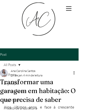
Post
All Posts
Ana Carolina Santos
All Posts
27 de jan.
6 min de leitura
Transformar uma
Legislação
garagem em habitação: O
Licenciamento
que precisa de saber
Legalização
Nos últimos anos, e face à crescente 
Projeto de arquitetura