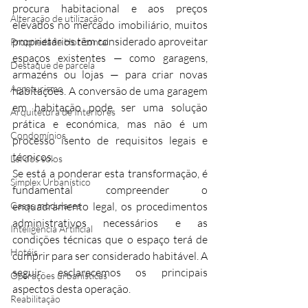
procura habitacional e aos preços 
Alteração de utilização
elevados no mercado imobiliário, muitos 
proprietários têm considerado aproveitar 
Propriedade Horizontal
espaços existentes — como garagens, 
Destaque de parcela
armazéns ou lojas — para criar novas 
Agroturismo
habitações. A conversão de uma garagem 
em habitação pode ser uma solução 
Arquitetura de Interiores
prática e económica, mas não é um 
Condomínios
processo isento de requisitos legais e 
técnicos.
Lei dos solos
Se está a ponderar esta transformação, é 
Simplex Urbanístico
fundamental compreender o 
Casas modulares
enquadramento legal, os procedimentos 
administrativos necessários e as 
Inteligência Artificial
condições técnicas que o espaço terá de 
Hotéis
cumprir para ser considerado habitável. A 
seguir, esclarecemos os principais 
Operações urbanísticas
aspectos desta operação.
Reabilitação