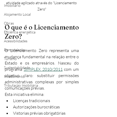
atividade agilizado através do "Licenciamento 
Imobiliário
Zero"
Alojamento Local
Obras
O que é o Licenciamento 
Eficiência energética
Zero?
Acessibilidades
Remodelação
O Licenciamento Zero representa uma 
mudança fundamental na relação entre o 
Turismo
Estado e os empresários. Nasceu do 
Sustentabilidade
programa 
SIMPLEX 2010/2011
 com um 
objetivo claro: substituir permissões 
Investimento
administrativas complexas por simples 
Tributação Imobiliária
comunicações prévias.
Esta iniciativa elimina:
Licenças tradicionais
Autorizações burocráticas
Vistorias prévias obrigatórias