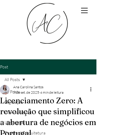
Post
All Posts
Ana Carolina Santos
All Posts
9 de set. de 2025
4 min de leitura
Licenciamento Zero: A
Legislação
revolução que simplificou
Licenciamento
a abertura de negócios em
Legalização
Portugal
Projeto de arquitetura