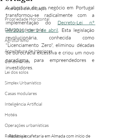
A abertura de um negócio em Portugal 
Alteração de utilização
transformou-se radicalmente com a 
Propriedade Horizontal
implementação do 
Decreto-Lei n.º 
Destaque de parcela
48/2011, de 1 de abril
. Esta legislação 
revolucionária, conhecida como 
Agroturismo
"Licenciamento Zero", eliminou décadas 
Arquitetura de Interiores
de burocracia excessiva e criou um novo 
paradigma para empreendedores e 
Condomínios
investidores.
Lei dos solos
Simplex Urbanístico
Casas modulares
Inteligência Artificial
Hotéis
Operações urbanísticas
Padaria e cafetaria em Almada com início de 
Reabilitação