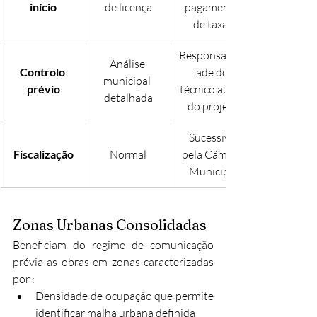
início
de licença
pagamento 
de taxas
Responsabilid
Análise 
Controlo 
ade do 
municipal 
prévio
técnico autor 
detalhada
do projeto
Sucessiva 
Fiscalização
Normal
pela Câmara 
Municipal
Zonas Urbanas Consolidadas
Beneficiam do regime de comunicação 
prévia as obras em zonas caracterizadas 
por :
Densidade de ocupação que permite 
identificar malha urbana definida