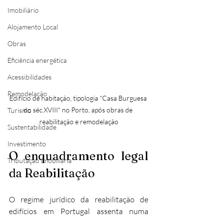
Imobiliário
Alojamento Local
Obras
Eficiência energética
Acessibilidades
Remodelação
Edifício de habitação, tipologia "Casa Burguesa 
do séc.XVIII" no Porto, após obras de 
Turismo
reabilitação e remodelação
Sustentabilidade
Investimento
O enquadramento legal 
Tributação Imobiliária
da Reabilitação
O regime jurídico da reabilitação de 
edifícios em Portugal assenta numa 