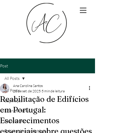
Post
All Posts
Ana Carolina Santos
All Posts
23 de set. de 2025
5 min de leitura
Reabilitação de Edifícios
Legislação
em Portugal:
Licenciamento
Esclarecimentos
Legalização
essenciais sobre questões
Projeto de arquitetura