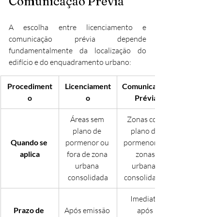
Comunicação Prévia
A escolha entre licenciamento e 
comunicação prévia depende 
fundamentalmente da localização do 
edifício e do enquadramento urbano:
Procediment
Licenciament
Comunicação 
o
o
Prévia
Áreas sem 
Zonas com 
plano de 
plano de 
Quando se 
pormenor ou 
pormenor ou 
aplica
fora de zona 
zonas 
urbana 
urbanas 
consolidada
consolidadas
Imediato 
Prazo de 
Após emissão 
após 