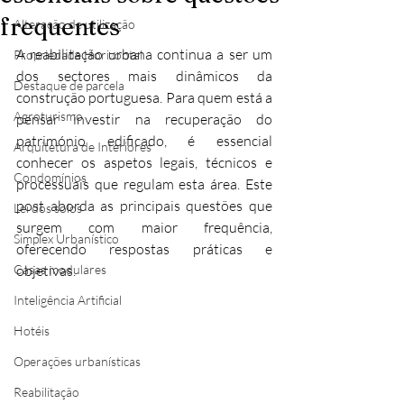
frequentes
Alteração de utilização
A reabilitação urbana continua a ser um 
Propriedade Horizontal
dos sectores mais dinâmicos da 
Destaque de parcela
construção portuguesa. Para quem está a 
Agroturismo
pensar investir na recuperação do 
património edificado, é essencial 
Arquitetura de Interiores
conhecer os aspetos legais, técnicos e 
Condomínios
processuais que regulam esta área. Este 
post aborda as principais questões que 
Lei dos solos
surgem com maior frequência, 
Simplex Urbanístico
oferecendo respostas práticas e 
Casas modulares
objetivas.
Inteligência Artificial
Hotéis
Operações urbanísticas
Reabilitação