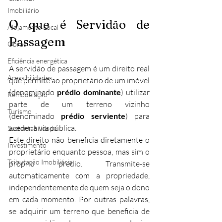
Imobiliário
O que é Servidão de 
Alojamento Local
Passagem
Obras
Eficiência energética
A servidão de passagem é um direito real 
Acessibilidades
que permite ao proprietário de um imóvel 
(denominado 
prédio dominante
) utilizar 
Remodelação
parte de um terreno vizinho 
Turismo
(denominado 
prédio serviente
) para 
aceder à via pública.
Sustentabilidade
Este direito não beneficia diretamente o 
Investimento
proprietário enquanto pessoa, mas sim o 
Tributação Imobiliária
próprio prédio. Transmite-se 
automaticamente com a propriedade, 
independentemente de quem seja o dono 
em cada momento. Por outras palavras, 
se adquirir um terreno que beneficia de 