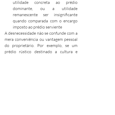
utilidade concreta ao prédio 
dominante, ou a utilidade 
remanescente ser insignificante 
quando comparada com o encargo 
imposto ao prédio serviente
A desnecessidade não se confunde com a 
mera conveniência ou vantagem pessoal 
do proprietário. Por exemplo, se um 
prédio rústico destinado a cultura e 
árvores de fruto tem servidão de 
passagem sobre prédio vizinho, mas o 
proprietário não a utiliza porque não está 
atualmente a explorar o terreno, isso não 
justifica a extinção por desnecessidade — 
o prédio continua a necessitar da 
servidão para a sua normal fruição.​
Compete ao proprietário do prédio 
serviente que pretende a extinção o ónus 
da prova da desnecessidade.