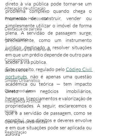
direto à via pública pode tornar-se um 
Alteração de utilização
problema complexo quando chega o 
momento de construir, vender ou 
Propriedade Horizontal
simplesmente utilizar o imóvel de forma 
Destaque de parcela
plena. A servidão de passagem surge, 
Agroturismo
precisamente, como um instrumento 
jurídico destinado a resolver situações 
Arquitetura de Interiores
em que um prédio depende de outro para 
Condomínios
aceder à via pública.
Este conceito, regulado pelo 
Código Civil 
Lei dos solos
português
, não é apenas uma questão 
Simplex Urbanístico
académica ou teórica — tem impacto 
Casas modulares
direto em negócios imobiliários, 
heranças, licenciamentos e valorização de 
Inteligência Artificial
propriedades. A seguir, esclarecemos o 
Hotéis
que é a servidão de passagem, como se 
constitui, que direitos e deveres envolve 
Operações urbanísticas
e em que situações pode ser aplicada ou 
Reabilitação
extinta.