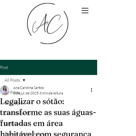
Post
All Posts
Ana Carolina Santos
All Posts
8 de jul. de 2025
3 min de leitura
Legalizar o sótão:
Legislação
transforme as suas águas-
Licenciamento
furtadas em área
Legalização
habitável com segurança
Projeto de arquitetura