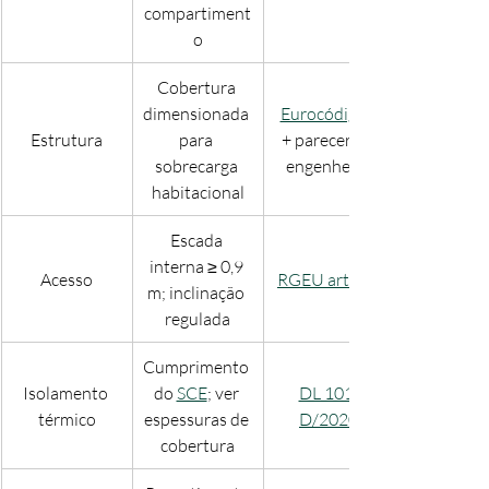
compartiment
o
Cobertura 
dimensionada 
Eurocódigos
Estrutura
para 
+ parecer de 
sobrecarga 
engenheiro
habitacional
Escada 
interna ≥ 0,9 
Acesso
RGEU art.º 70
m; inclinação 
regulada
Cumprimento 
Isolamento 
do 
SCE
; ver 
DL 101-
térmico
espessuras de 
D/2020
cobertura