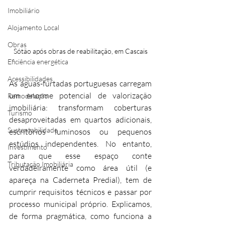
Imobiliário
Alojamento Local
Obras
Sótão após obras de reabilitação, em Cascais
Eficiência energética
Acessibilidades
As águas-furtadas portuguesas carregam 
um enorme potencial de valorização 
Remodelação
imobiliária: transformam coberturas 
Turismo
desaproveitadas em quartos adicionais, 
Sustentabilidade
escritórios luminosos ou pequenos 
estúdios independentes. No entanto, 
Investimento
para que esse espaço conte 
Tributação Imobiliária
verdadeiramente como área útil (e 
apareça na Caderneta Predial), tem de 
cumprir requisitos técnicos e passar por 
processo municipal próprio. Explicamos, 
de forma pragmática, como funciona a 