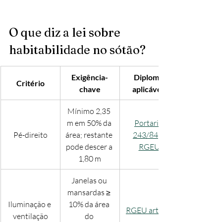
O que diz a lei sobre 
habitabilidade no sótão?
Exigência-
Diploma 
Critério
chave
aplicável*
Mínimo 2,35 
m em 50% da 
Portaria 
Pé-direito
área; restante 
243/84
 + 
pode descer a 
RGEU
1,80 m
Janelas ou 
mansardas ≥ 
Iluminação e 
10% da área 
RGEU art.º 68
ventilação
do 