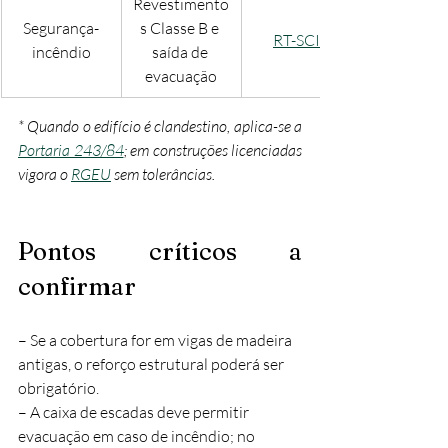
Revestimento
Segurança-
s Classe B e 
RT-SCIE
incêndio
saída de 
evacuação
* Quando o edifício é clandestino, aplica-se a 
Portaria 243/84
; em construções licenciadas 
vigora o 
RGEU
 sem tolerâncias.
Pontos críticos a 
confirmar
– Se a cobertura for em vigas de madeira 
antigas, o reforço estrutural poderá ser 
obrigatório.
– A caixa de escadas deve permitir 
evacuação em caso de incêndio; no 