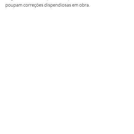
poupam correções dispendiosas em obra.
Águas-furtadas após obras de reabilitação, em 
Loures
Exemplo prático