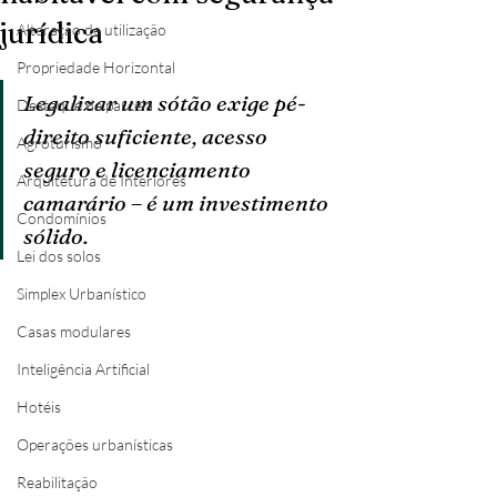
jurídica
Alteração de utilização
Propriedade Horizontal
Legalizar um sótão exige pé-
Destaque de parcela
direito suficiente, acesso 
Agroturismo
seguro e licenciamento 
Arquitetura de Interiores
camarário – é um investimento 
Condomínios
sólido.
Lei dos solos
Simplex Urbanístico
Casas modulares
Inteligência Artificial
Hotéis
Operações urbanísticas
Reabilitação