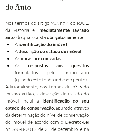
do Auto
Nos termos do 
artigo 90.º, n.º 4 do RJUE
, 
da vistoria é 
imediatamente lavrado 
auto
, do qual consta 
obrigatoriamente
:
A 
identificação do imóvel
;
A 
descrição do estado do imóvel
;
As 
obras preconizadas
;
As 
respostas aos quesitos
formulados pelo proprietário 
(quando este tenha indicado perito).
Adicionalmente, nos termos do 
n.º 5 do 
mesmo artigo
, a descrição do estado do 
imóvel inclui a 
identificação do seu 
estado de conservação
, apurado através 
da determinação do nível de conservação 
do imóvel de acordo com o 
Decreto-Lei 
n.º 266-B/2012, de 31 de dezembro
, e na 