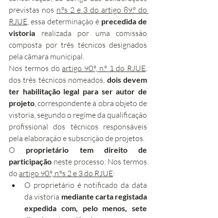
previstas nos 
n.ºs 2 e 3 do artigo 89.º do 
RJUE
, essa determinação é 
precedida de 
vistoria
 realizada por uma comissão 
composta por três técnicos designados 
pela câmara municipal.
Nos termos do 
artigo 90.º, n.º 1 do RJUE
, 
dos três técnicos nomeados, 
dois devem 
ter habilitação legal para ser autor de 
projeto
, correspondente à obra objeto de 
vistoria, segundo o regime da qualificação 
profissional dos técnicos responsáveis 
pela elaboração e subscrição de projetos.
O 
proprietário tem direito de 
participação
 neste processo. Nos termos 
do 
artigo 90.º, n.ºs 2 e 3 do RJUE
:
O proprietário é notificado da data 
da vistoria 
mediante carta registada 
expedida com, pelo menos, sete 