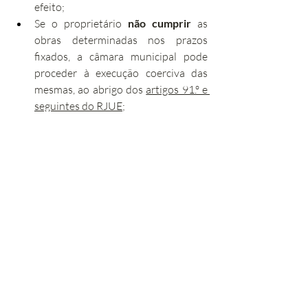
efeito;
Se o proprietário 
não cumprir
 as 
obras determinadas nos prazos 
fixados, a câmara municipal pode 
proceder à execução coerciva das 
mesmas, ao abrigo dos 
artigos 91.º e 
seguintes do RJUE
;
As despesas suportadas com as 
obras coercivas são 
da 
responsabilidade do proprietário
, 
podendo a câmara municipal acionar 
as cauções existentes e recorrer a 
outros meios legais de recuperação 
dos custos.
Existe também uma situação de 
urgência
: 
nos termos do 
artigo 90.º, n.º 8 do RJUE
, 
as formalidades previstas para a vistoria 
podem ser preteridas
 quando exista 
risco iminente de desmoronamento ou 