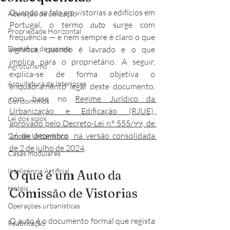
Quando se fala em vistorias a edifícios em 
Alteração de utilização
Portugal, o termo 
auto
 surge com 
Propriedade Horizontal
frequência — e nem sempre é claro o que 
Destaque de parcela
significa, quando é lavrado e o que 
implica para o proprietário. A seguir, 
Agroturismo
explica-se de forma objetiva o 
Arquitetura de Interiores
enquadramento legal deste documento, 
com base no 
Regime Jurídico da 
Condomínios
Urbanização e Edificação (RJUE), 
Lei dos solos
aprovado pelo Decreto-Lei n.º 555/99, de 
16 de dezembro, na versão consolidada 
Simplex Urbanístico
de 2 de julho de 2024
.
Casas modulares
Inteligência Artificial
O que é um Auto da 
Hotéis
Comissão de Vistorias
Operações urbanísticas
O auto é o documento formal que regista 
Reabilitação