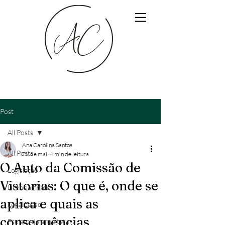
Post
All Posts
Ana Carolina Santos
All Posts
29 de mai.
4 min de leitura
O Auto da Comissão de
Legislação
Vistorias: O que é, onde se
Licenciamento
aplica e quais as
Legalização
consequências
Projeto de arquitetura