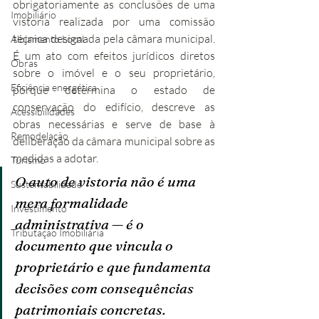
obrigatoriamente as conclusões de uma 
Imobiliário
vistoria realizada por uma comissão 
técnica designada pela câmara municipal. 
Alojamento Local
É um ato com efeitos jurídicos diretos 
Obras
sobre o imóvel e o seu proprietário, 
Eficiência energética
porque determina o estado de 
conservação do edifício, descreve as 
Acessibilidades
obras necessárias e serve de base à 
Remodelação
deliberação da câmara municipal sobre as 
medidas a adotar.
Turismo
O auto de vistoria não é uma 
Sustentabilidade
mera formalidade 
Investimento
administrativa — é o 
Tributação Imobiliária
documento que vincula o 
proprietário e que fundamenta 
decisões com consequências 
patrimoniais concretas.