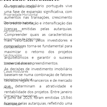
O mercado imobiliário português vive 
Alteração de utilização
uma fase de expansão significativa, com 
Propriedade Horizontal
aumentos nas transações, crescimento 
Destaque de parcela
do crédito habitação e intensificação das 
licenças emitidas pelas autarquias. 
Agroturismo
Compreender quais as características 
Arquitetura de Interiores
mais valorizadas pelos investidores e 
compradores torna-se fundamental para 
Condomínios
maximizar o retorno dos projetos 
Lei dos solos
arquitetónicos e garantir o sucesso 
comercial dos empreendimentos.​
Simplex Urbanístico
As decisões de investimento imobiliário 
Casas modulares
baseiam-se numa combinação de fatores 
Inteligência Artificial
técnicos, legais, financeiros e de mercado 
que determinam a atratividade e 
Hotéis
rentabilidade dos projetos. Entre janeiro 
Operações urbanísticas
e julho de 2025, foram emitidas 15.846 
licenças pelas autarquias, refletindo uma 
Reabilitação