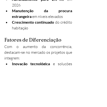
2026
Manutenção da procura 
estrangeira
 em níveis elevados
Crescimento continuado
 do crédito 
habitação
Fatores de Diferenciação
Com o aumento da concorrência, 
destacam-se no mercado os projetos que 
integrem:
Inovação tecnológica
 e soluções 
inteligentes
Sustentabilidade ambiental
demonstrável e certificada
Qualidade superior
 de acabamentos 
e materiais
Localização estratégica
 com 
potencial de valorização