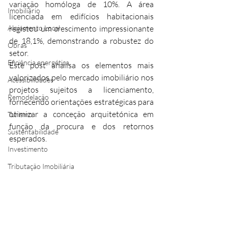
variação homóloga de 10%. A área 
Imobiliário
licenciada em edifícios habitacionais 
Alojamento Local
registou um crescimento impressionante 
de 18,1%, demonstrando a robustez do 
Obras
setor.​
Eficiência energética
Este post analisa os elementos mais 
valorizados pelo mercado imobiliário nos 
Acessibilidades
projetos sujeitos a licenciamento, 
Remodelação
fornecendo orientações estratégicas para 
otimizar a conceção arquitetónica em 
Turismo
função da procura e dos retornos 
Sustentabilidade
esperados.
Investimento
Tributação Imobiliária