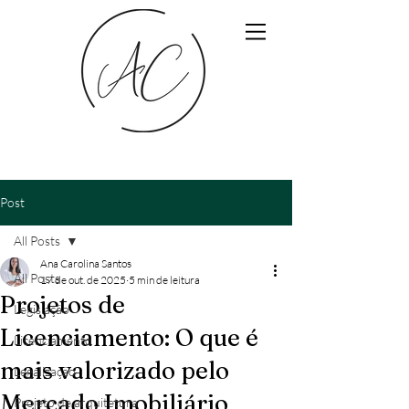
Post
All Posts
Ana Carolina Santos
All Posts
17 de out. de 2025
5 min de leitura
Projetos de
Legislação
Licenciamento: O que é
Licenciamento
mais valorizado pelo
Legalização
Mercado Imobiliário
Projeto de arquitetura