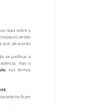
tos reais sobre o 
e espaços verdes 
s que, de acordo 
 se justificar a 
edência, mas o 
pio
, nos termos 
gos
oprietários ficam 