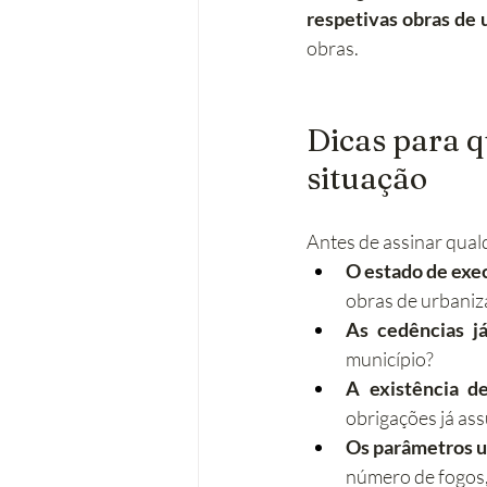
respetivas obras de 
obras.
Dicas para 
situação
Antes de assinar qual
O estado de exe
obras de urbaniz
As cedências já
município?
A existência d
obrigações já as
Os parâmetros u
número de fogos, 