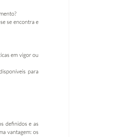
amento?
se se encontra e 
cas em vigor ou 
isponíveis para 
 definidos e as 
ma vantagem: os 