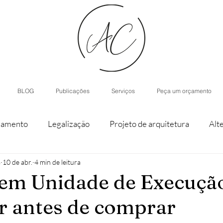
BLOG
Publicações
Serviços
Peça um orçamento
iamento
Legalização
Projeto de arquitetura
Alt
s
10 de abr.
4 min de leitura
staque de parcela
Agroturismo
Arquitetura de Inter
em Unidade de Execuçã
r antes de comprar
nístico
Casas modulares
Inteligência Artificial
H