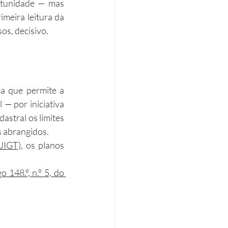
tunidade — mas 
meira leitura da 
Eficiência energética
os, decisivo.
Tributação Imobiliária
a que permite a 
— por iniciativa 
stral os limites 
os abrangidos.
RJIGT)
, os planos 
go 148.º, n.º 5, do 