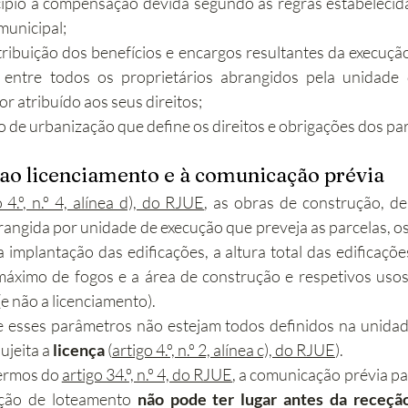
ípio a compensação devida segundo as regras estabelecida
unicipal;
tribuição dos benefícios e encargos resultantes da execuçã
entre todos os proprietários abrangidos pela unidade 
r atribuído aos seus direitos;
 de urbanização que define os direitos e obrigações dos par
ao licenciamento e à comunicação prévia
o 4.º, n.º 4, alínea d), do RJUE
, as obras de construção, de
angida por unidade de execução que preveja as parcelas, os
 implantação das edificações, a altura total das edificações
 (e não a licenciamento).
 esses parâmetros não estejam todos definidos na unidade
jeita a 
licença
 (
artigo 4.º, n.º 2, alínea c), do RJUE
).
ermos do 
artigo 34.º, n.º 4, do RJUE
, a comunicação prévia pa
ção de loteamento 
não pode ter lugar antes da receção