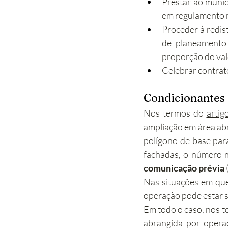
Prestar ao munic
em regulamento m
Proceder à redis
de planeamento 
proporção do valo
Celebrar contrato
Condicionantes 
Nos termos do 
artig
ampliação em área abr
polígono de base para
comunicação prévia
Nas situações em que
operação pode estar su
Em todo o caso, nos t
abrangida por opera