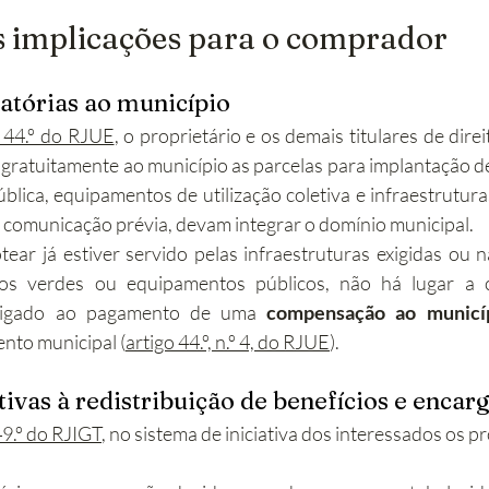
s implicações para o comprador
atórias ao município
o 44.º do RJUE
, o proprietário e os demais titulares de direi
 gratuitamente ao município as parcelas para implantação d
ública, equipamentos de utilização coletiva e infraestrutura
ou comunicação prévia, devam integrar o domínio municipal.
ear já estiver servido pelas infraestruturas exigidas ou não
ços verdes ou equipamentos públicos, não há lugar a c
brigado ao pagamento de uma 
compensação ao municí
nto municipal (
artigo 44.º, n.º 4, do RJUE
).
ivas à redistribuição de benefícios e encar
49.º do RJIGT
, no sistema de iniciativa dos interessados os pr