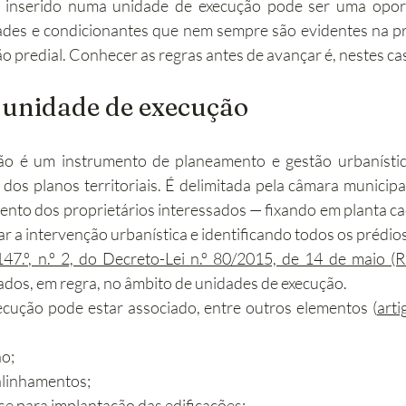
inserido numa unidade de execução pode ser uma opor
ades e condicionantes que nem sempre são evidentes na pri
abilitação
Imobiliário
Alojamento Local
Obras
ão predial. Conhecer as regras antes de avançar é, nestes cas
 unidade de execução
ção
Turismo
Sustentabilidade
Investimento
ão é um instrumento de planeamento e gestão urbanístic
os planos territoriais. É delimitada pela câmara municipal 
ento dos proprietários interessados — fixando em planta cada
itar a intervenção urbanística e identificando todos os prédi
147.º, n.º 2, do Decreto-Lei n.º 80/2015, de 14 de maio (
tados, em regra, no âmbito de unidades de execução.
cução pode estar associado, entre outros elementos (
arti
o;
 alinhamentos;
se para implantação das edificações;