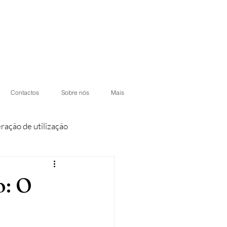
Contactos
Sobre nós
Mais
eração de utilização
iores
Condomínios
o: O
otéis