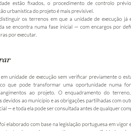
lidade estão fixados, o procedimento de controlo prévi
ção urbanística do projeto é mais previsível.
distinguir os terrenos em que a unidade de execução já e
a se encontra numa fase inicial — com encargos por defin
uras por executar.
rar
em unidade de execução sem verificar previamente o est
isco que pode transformar uma oportunidade numa fon
rangimentos ao projeto. O enquadramento do terreno,
os devidos ao município e as obrigações partilhadas com outr
ial — e toda ela pode ser consultada antes de qualquer co
foi elaborado com base na legislação portuguesa em vigor e