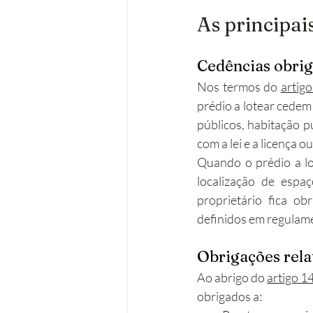
As principai
Cedências obrig
Nos termos do 
artig
prédio a lotear cedem
públicos, habitação p
com a lei e a licença 
Quando o prédio a lot
localização de espa
proprietário fica o
definidos em regulame
Obrigações relat
Ao abrigo do 
artigo 1
obrigados a: