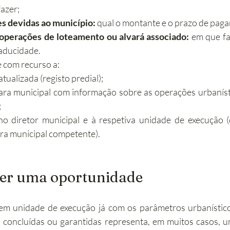
azer;
 devidas ao município:
 qual o montante e o prazo de pag
 operações de loteamento ou alvará associado:
 em que fa
caducidade.
e com recurso a:
tualizada (registo predial);
ra municipal com informação sobre as operações urbanísti
;
o diretor municipal e à respetiva unidade de execução (d
ra municipal competente).
ser uma oportunidade
em unidade de execução já com os parâmetros urbanísticos
 concluídas ou garantidas representa, em muitos casos, u