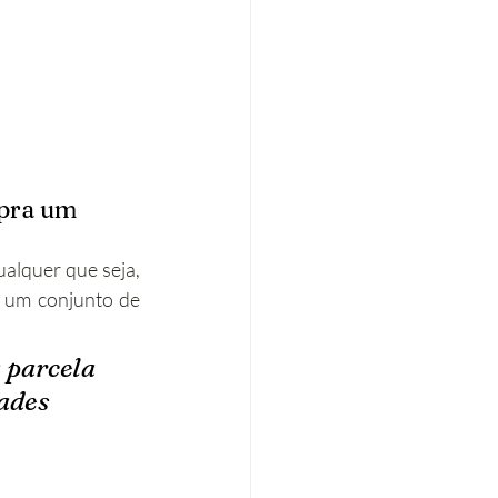
pra um 
alquer que seja, 
a um conjunto de 
 parcela 
ades 