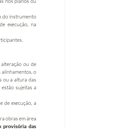
s nos planos ou 
o do instrumento 
de execução, na 
ticipantes.
 alteração ou de 
 alinhamentos, o 
 ou a altura das 
fachadas, o número máximo de fogos e a área de construção e respetivos usos estão sujeitas a 
 de execução, a 
ra obras em área 
 provisória das 