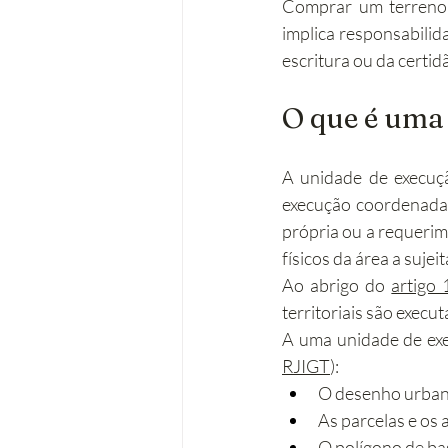
Comprar um terreno 
implica responsabilid
Operações urbanísticas
Re
escritura ou da certid
O que é uma
Acessibilidades
Remodela
A unidade de execuç
execução coordenada d
própria ou a requerim
físicos da área a suje
Ao abrigo do 
artigo 
territoriais são execu
A uma unidade de exe
RJIGT
):
O desenho urban
As parcelas e os
O polígono de ba