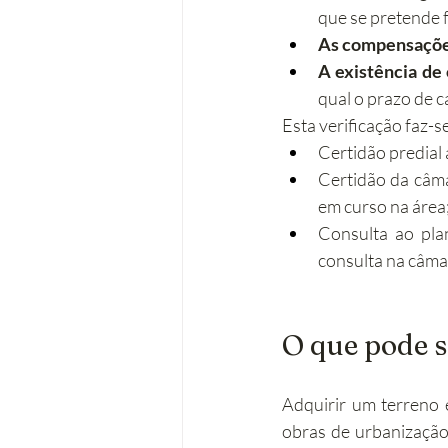
que se pretende f
As compensações
A existência de
qual o prazo de 
Esta verificação faz-s
Certidão predial a
Certidão da câma
em curso na área
Consulta ao plan
consulta na câma
O que pode 
Adquirir um terreno 
obras de urbanização