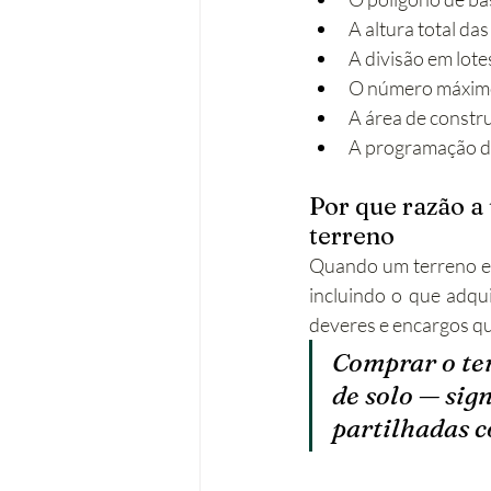
A altura total da
A divisão em lote
O número máximo
A área de constru
A programação d
Por que razão 
terreno
Quando um terreno est
incluindo o que adqui
deveres e encargos q
Comprar o ter
de solo — sig
partilhadas c