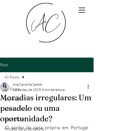
Post
All Posts
Ana Carolina Santos
All Posts
11 de dez. de 2025
3 min de leitura
Moradias irregulares: Um
Legislação
pesadelo ou uma
Licenciamento
oportunidade?
Legalização
O sonho da casa própria em Portugal 
Projeto de arquitetura