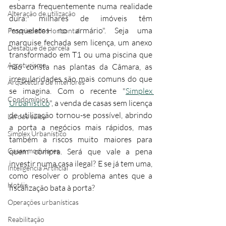
esbarra frequentemente numa realidade 
Alteração de utilização
dura: milhares de imóveis têm 
"esqueletos no armário". Seja uma 
Propriedade Horizontal
marquise fechada sem licença, um anexo 
Destaque de parcela
transformado em T1 ou uma piscina que 
Agroturismo
não consta nas plantas da Câmara, as 
irregularidades são mais comuns do que 
Arquitetura de Interiores
se imagina. Com o recente "
Simplex 
Condomínios
Urbanístico
", a venda de casas sem licença 
de utilização tornou-se possível, abrindo 
Lei dos solos
a porta a negócios mais rápidos, mas 
Simplex Urbanístico
também a riscos muito maiores para 
Casas modulares
quem compra. Será que vale a pena 
investir numa casa ilegal? E se já tem uma, 
Inteligência Artificial
como resolver o problema antes que a 
Hotéis
fiscalização bata à porta?
Operações urbanísticas
Reabilitação