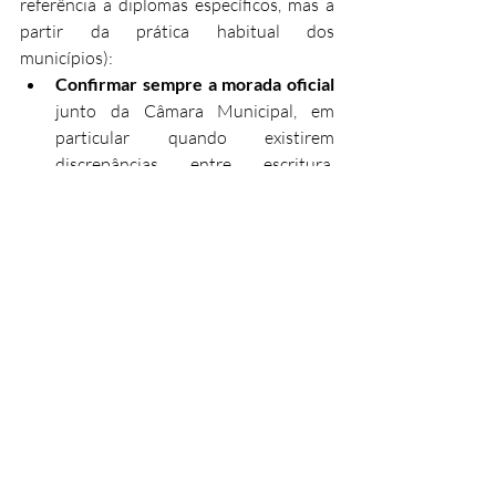
referência a diplomas específicos, mas a 
partir da prática habitual dos 
municípios):
Confirmar sempre a morada oficial
junto da Câmara Municipal, em 
particular quando existirem 
discrepâncias entre escritura, 
caderneta predial e realidade física.
Solicitar, quando necessário, uma 
certidão toponímica
, que clarifica a 
morada correta e documenta 
alterações de nome de rua ou de 
numeração de polícia ao longo do 
tempo.
Verificar, com o apoio de técnicos e 
dos serviços municipais, a 
correspondência entre 
lote, artigo 
matricial, descrição predial e 
número(s) de polícia
, sobretudo em 