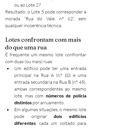
ou ao Lote 27.
Resultado: o Lote 5 pode corresponder à 
morada “Rua do Vale, n.º 62”, sem 
qualquer incoerência técnica.
Lotes confrontam com mais 
do que uma rua
É frequente um mesmo lote confrontar 
com duas (ou mais) ruas:
Um edifício pode ter uma entrada 
principal na Rua A (n.º 10) e uma 
entrada secundária na Rua B (n.º 45), 
ambas correspondentes ao mesmo 
lote, mas com 
números de polícia 
distintos
 por arruamento.
Em algumas situações, o mesmo lote 
pode originar 
dois edifícios 
diferentes
, cada um voltado para 