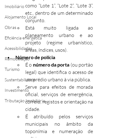
como “Lote 1”, “Lote 2”, “Lote 3”, 
Imobiliário
etc., dentro de um determinado 
Alojamento Local
conjunto.
Obras
Está muito ligada ao 
planeamento urbano e ao 
Eficiência energética
projeto (regime urbanístico, 
Acessibilidades
áreas, índices, usos).
Número de polícia
Remodelação
É o 
número da porta
 (ou portão 
Turismo
legal) que identifica o acesso de 
um prédio urbano à via pública.
Sustentabilidade
Serve para efeitos de morada 
Investimento
oficial, serviços de emergência, 
Tributação Imobiliária
correio, registos e orientação na 
cidade.
É atribuído pelos serviços 
municipais no âmbito da 
toponímia e numeração de 