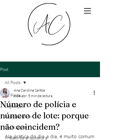
Post
All Posts
Ana Carolina Santos
All Posts
6 de abr.
5 min de leitura
Número de polícia e
Legislação
número de lote: porque
Licenciamento
não coincidem?
Legalização
Na prática do dia a dia, é muito comum 
Projeto de arquitetura