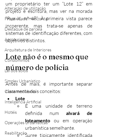
um proprietário ter um “Lote 12” em 
Alteração de utilização
projeto e escritura, mas ver na morada 
“Rua X, n.º 48”. À primeira vista parece 
Propriedade Horizontal
incoerente, mas trata‑se apenas de 
Destaque de parcela
sistemas de identificação diferentes, com 
Agroturismo
objetivos distintos.
Arquitetura de Interiores
Lote não é o mesmo que 
Condomínios
número de polícia
Lei dos solos
Simplex Urbanístico
Antes de mais, é importante separar 
claramente dois conceitos:
Casas modulares
Lote
Inteligência Artificial
É uma unidade de terreno 
Hotéis
definida num 
alvará de 
loteamento
 ou em operação 
Operações urbanísticas
urbanística semelhante.
Reabilitação
Surge tipicamente identificada 