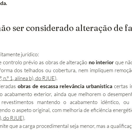
ada.
ão ser considerado alteração de 
itamente jurídico:
e controlo prévio as obras de alteração 
no interior
 que nã
 forma dos telhados ou cobertura, nem impliquem remoção
º, n.º 1, alínea b), do RJUE
).
deradas 
obras de escassa relevância urbanística
 certas 
acabamento exterior, ainda que melhorem o desempenho
e revestimentos mantendo o acabamento idêntico, ou s
endo o aspeto original, com melhoria de eficiência energéti
 j), do RJUE)
.
dmite que a carga procedimental seja menor, mas a qualifica