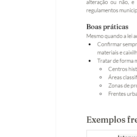
alteração ou não, e
regulamentos municip
Boas práticas
Mesmo quando a lei ad
Confirmar sempre
materiais e caixil
Tratar de forma 
Centros hist
Áreas classi
Zonas de pro
Frentes urba
Exemplos fr