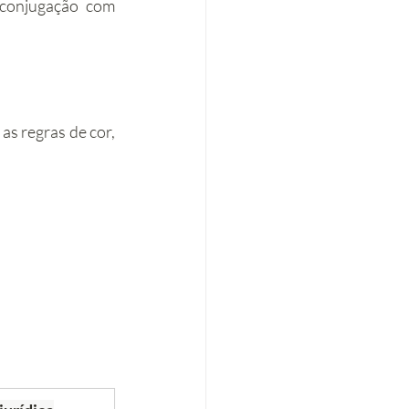
conjugação com 
s regras de cor, 