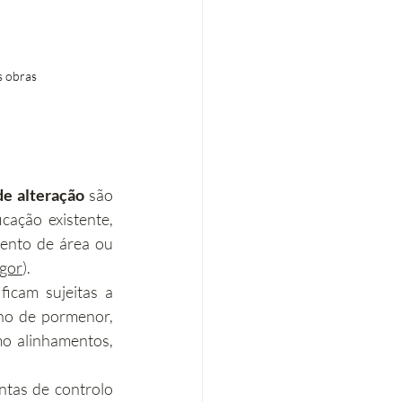
s obras
de alteração
 são 
cação existente, 
ento de área ou 
igor
).
O mesmo diploma estabelece que determinadas obras de alteração exterior ficam sujeitas a 
no de pormenor, 
 alinhamentos, 
ntas de controlo 