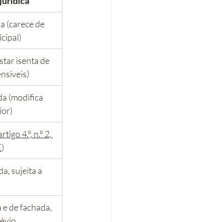
jurídica
a (carece de 
ipal)
tar isenta de 
nsíveis)
a (modifica 
ior)
artigo 4.º, n.º 2, 
E
)
, sujeita a 
 e de fachada, 
révio