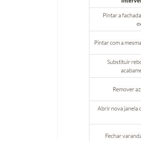
Interve
Pintar a fachada
e
Pintar com a mesma
Substituir re
acabame
Remover azu
Abrir nova janela 
Fechar varanda