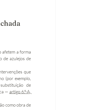
fachada
o afetem a forma 
 de azulejos de 
intervenções que 
 (por exemplo, 
ubstituição de 
ca — 
artigo 6.º-A, 
ção como obra de 