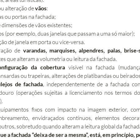
u alteração de 
vãos
:
s ou portas na fachada;
 dimensões de vãos existentes;
s (por exemplo, duas janelas que passam a uma só maior);
o de janela em porta ou vice-versa.
ração de 
varandas, marquises, alpendres, palas, brise-s
es que alteram a volumetria ou leitura da fachada.
onfiguração da cobertura
 visível na fachada (mudança
nsardas ou trapeiras, alterações de platibandas ou beirados
ulejos de fachada
, independentemente de a fachada con
adouro (operações sujeitas a licenciamento nos termos do
)
.
quipamentos fixos com impacto na imagem exterior, com
breamento, envidraçados contínuos, elementos decorat
outros, sobretudo quando alteram a leitura global da fachad
e a fachada “deixa de ser a mesma”, está, em princípio, p