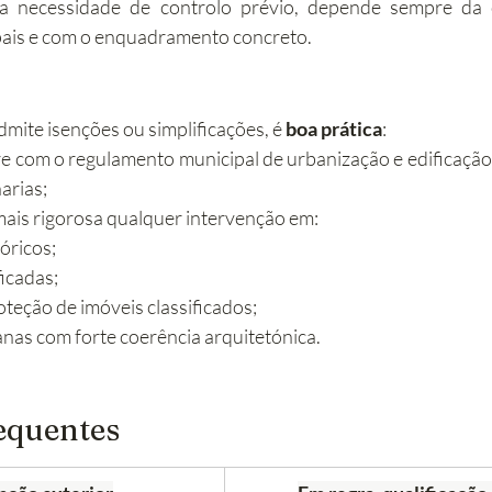
 a necessidade de controlo prévio, depende sempre da 
ais e com o enquadramento concreto.
mite isenções ou simplificações, é 
boa prática
:
 com o regulamento municipal de urbanização e edificação a
harias;
mais rigorosa qualquer intervenção em:
óricos;
ficadas;
teção de imóveis classificados;
nas com forte coerência arquitetónica.
equentes