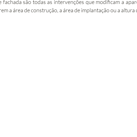
 fachada são todas as intervenções que modificam a aparê
rem a área de construção, a área de implantação ou a altura 
abilitação
Imobiliário
Alojamento Local
Obras
ção
Turismo
Sustentabilidade
Investimento