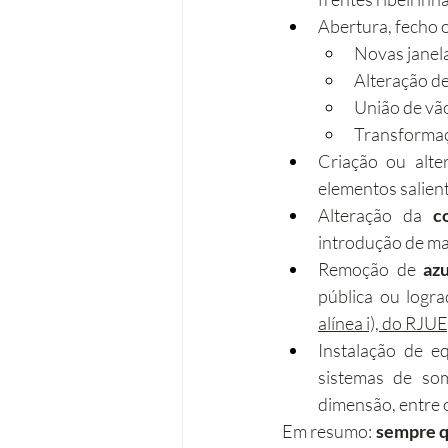
Abertura, fecho o
Novas janela
Alteração de
União de vão
Transformaçã
Criação ou alte
elementos salient
Alteração da 
c
introdução de ma
Remoção de 
az
pública ou logr
alínea i), do RJUE
Instalação de e
sistemas de som
dimensão, entre 
Em resumo: 
sempre qu