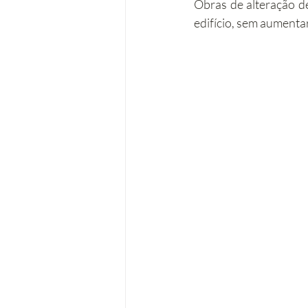
Obras de alteração de
edifício, sem aumenta
Operações urbanísticas
Re
Acessibilidades
Remodela