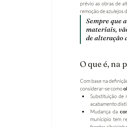
prévio as obras de al
remoção de azulejos d
Sempre que a
materiais, vã
de alteração 
O que é, na 
Com base na definição
considerar-se como 
o
Substituição de 
acabamento distin
Mudança da 
co
município tem re
frentes ribeirinha