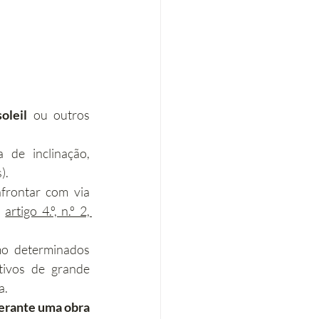
oleil
 ou outros 
 de inclinação, 
).
frontar com via 
 
artigo 4.º, n.º 2, 
o determinados 
ivos de grande 
a.
erante uma obra 