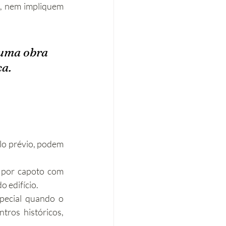
, nem impliquem 
 uma obra 
ca.
lo prévio, podem 
 por capoto com 
o edifício.
pecial quando o 
ros históricos, 