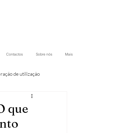
Contactos
Sobre nós
Mais
eração de utilização
iores
Condomínios
O que
ento
otéis