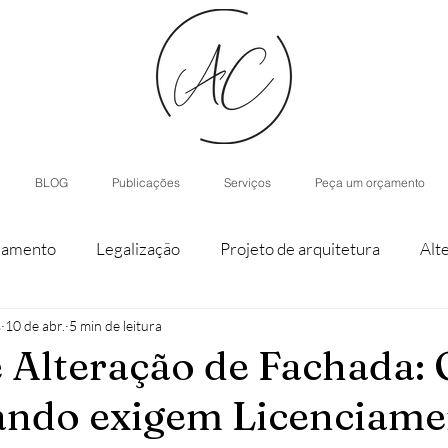
BLOG
Publicações
Serviços
Peça um orçamento
iamento
Legalização
Projeto de arquitetura
Alt
s
10 de abr.
5 min de leitura
staque de parcela
Agroturismo
Arquitetura de Inter
 Alteração de Fachada: 
ando exigem Licenciam
nístico
Casas modulares
Inteligência Artificial
H