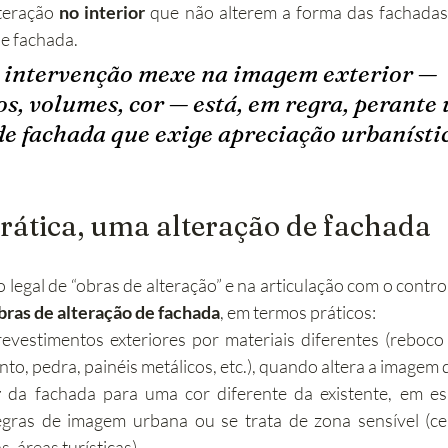
teração 
no interior
 que não alterem a forma das fachadas
e fachada.
 intervenção mexe na imagem exterior — 
os, volumes, cor — está, em regra, perante
de fachada que exige apreciação urbanísti
prática, uma alteração de fachada
 legal de “obras de alteração” e na articulação com o contro
bras de alteração de fachada
, em termos práticos:
revestimentos exteriores por materiais diferentes (reboco
to, pedra, painéis metálicos, etc.), quando altera a imagem d
r
 da fachada para uma cor diferente da existente, em es
gras de imagem urbana ou se trata de zona sensível (cent
s, áreas turísticas).