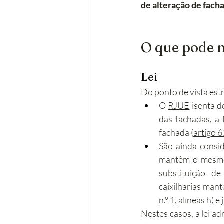
de alteração de fach
O que pode n
Lei
Do ponto de vista estr
O 
RJUE
 isenta d
das fachadas, a
fachada (
artigo 6.
São ainda consi
mantêm o mesmo 
substituição d
caixilharias mant
n.º 1, alíneas h) e
Nestes casos, a lei a