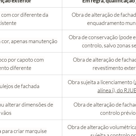
nção exterior
Em regra, qualificação 
 com cor diferente da 
Obra de alteração de fachad
xistente
enquadramento munic
Obra de conservação (pode es
 cor, apenas manutenção
controlo, salvo zonas se
boco por capoto com 
Obra de alteração de fachad
nto diferente
revestimento exter
Obra sujeita a licenciamento (
lejos de fachada
alínea i), do RJU
ou alterar dimensões de 
Obra de alteração de fachada
vãos
controlo prévio
Obra de alteração volumétrica
 para criar marquise
sujeita a controlo p