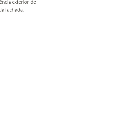
ncia exterior do 
da fachada.
Eficiência energética
Tributação Imobiliária