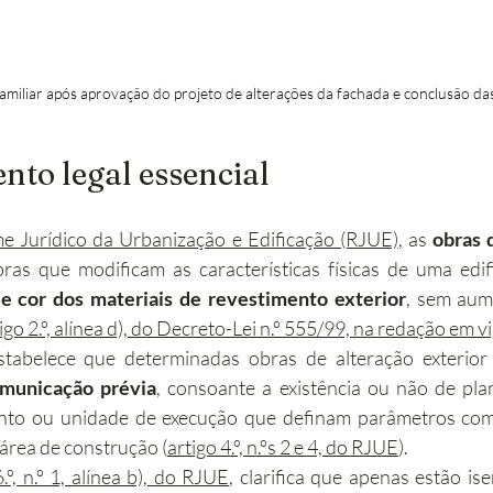
miliar após aprovação do projeto de alterações da fachada e conclusão da
to legal essencial
e Jurídico da Urbanização e Edificação (RJUE)
, as 
obras 
as que modificam as características físicas de uma edifi
 e cor dos materiais de revestimento exterior
, sem aum
tigo 2.º, alínea d), do Decreto-Lei n.º 555/99, na redação em v
municação prévia
, consoante a existência ou não de pla
nto ou unidade de execução que definam parâmetros como
 área de construção (
artigo 4.º, n.ºs 2 e 4, do RJUE
).
6.º, n.º 1, alínea b), do RJUE
, clarifica que apenas estão ise