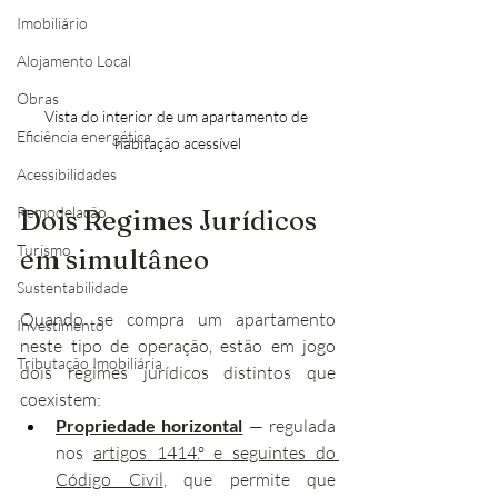
Imobiliário
Alojamento Local
Obras
Vista do interior de um apartamento de 
Eficiência energética
habitação acessível
Acessibilidades
Remodelação
Dois Regimes Jurídicos 
Turismo
em simultâneo
Sustentabilidade
Quando se compra um apartamento 
Investimento
neste tipo de operação, estão em jogo 
Tributação Imobiliária
dois regimes jurídicos distintos que 
coexistem:
Propriedade horizontal
 — regulada 
nos 
artigos 1414.º e seguintes do 
Código Civil
, que permite que 