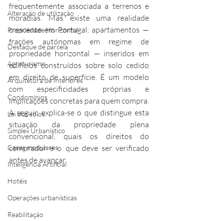
frequentemente associada a terrenos e 
Alteração de utilização
moradias. Mas existe uma realidade 
crescente em Portugal: apartamentos — 
Propriedade Horizontal
frações autónomas em regime de 
Destaque de parcela
propriedade horizontal — inseridos em 
Agroturismo
edifícios construídos sobre solo cedido 
em direito de superfície. É um modelo 
Arquitetura de Interiores
com especificidades próprias e 
Condomínios
implicações concretas para quem compra.
A seguir, explica-se o que distingue esta 
Lei dos solos
situação da propriedade plena 
Simplex Urbanístico
convencional, quais os direitos do 
Casas modulares
comprador e o que deve ser verificado 
antes de avançar.
Inteligência Artificial
Hotéis
Operações urbanísticas
Reabilitação