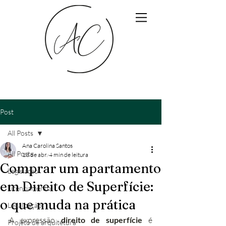
Post
All Posts
Ana Carolina Santos
All Posts
13 de abr.
4 min de leitura
Comprar um apartamento
Legislação
em Direito de Superfície:
Licenciamento
o que muda na prática
Legalização
A expressão 
direito de superfície
 é 
Projeto de arquitetura