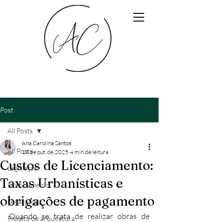
Post
All Posts
Ana Carolina Santos
All Posts
13 de out. de 2025
4 min de leitura
Custos de Licenciamento:
Legislação
Taxas Urbanísticas e
Licenciamento
obrigações de pagamento
Legalização
Quando se trata de realizar obras de 
Projeto de arquitetura