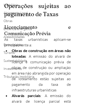
Operações sujeitas ao 
Imobiliário
Alojamento Local
pagamento de Taxas
Obras
Licenciamento e 
Eficiência energética
Comunicação Prévia
Acessibilidades
As taxas urbanísticas aplicam-se 
Remodelação
principalmente a:
Obras de construção em áreas não 
Turismo
loteadas
: A emissão do alvará de 
Sustentabilidade
licença e comunicação prévia de 
obras de construção ou ampliação 
Investimento
em área não abrangida por operação 
Tributação Imobiliária
de loteamento estão sujeitas ao 
pagamento da taxa de 
infraestruturas urbanísticas​
Alvarás parciais
: A emissão do 
alvará de licença parcial está 