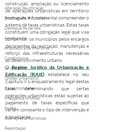
construção, ampliação ou licenciamento 
Alteração de utilização
de operações urbanísticas em território 
português, é fundamental compreender o 
Propriedade Horizontal
sistema de taxas urbanísticas. Estas taxas 
Destaque de parcela
constituem uma obrigação legal que visa 
Agroturismo
compensar os municípios pelos encargos 
decorrentes da realização, manutenção e 
Arquitetura de Interiores
reforço das infraestruturas necessárias 
Condomínios
ao desenvolvimento urbano.​
O 
Regime Jurídico da Urbanização e 
Lei dos solos
Edificação (RJUE)
 estabelece no seu 
Simplex Urbanístico
Capítulo V o enquadramento legal destas 
Casas modulares
taxas, determinando que certas 
operações urbanísticas estão sujeitas ao 
Inteligência Artificial
pagamento de taxas específicas que 
Hotéis
variam consoante o tipo de intervenção e 
a localização.​
Operações urbanísticas
Reabilitação